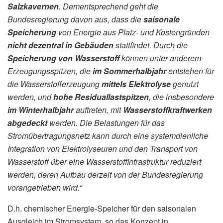
Salzkavernen
. Dementsprechend geht die
Bundesregierung davon aus, dass die
saisonale
Speicherung
von Energie aus Platz- und Kostengründen
nicht dezentral in Gebäuden
stattfindet. Durch die
Speicherung von Wasserstoff
können unter anderem
Erzeugungsspitzen, die
im Sommerhalbjahr
entstehen für
die Wasserstofferzeugung
mittels Elektrolyse
genutzt
werden, und
hohe Residuallastspitzen
, die insbesondere
im Winterhalbjahr
auftreten, mit
Wasserstoffkraftwerken
abgedeckt
werden. Die Belastungen für das
Stromübertragungsnetz kann durch eine systemdienliche
Integration von Elektrolyseuren und den Transport von
Wasserstoff über eine Wasserstoffinfrastruktur reduziert
werden, deren Aufbau derzeit von der Bundesregierung
vorangetrieben wird.
“
D.h. chemischer Energie-Speicher für den saisonalen
Ausgleich im Stromsystem, so das Konzept in