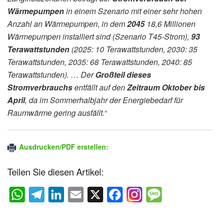
Wärmepumpen
in einem Szenario mit einer sehr hohen
Anzahl an Wärmepumpen, in dem
2045
18,6 Millionen
Wärmepumpen installiert sind (Szenario T45-Strom),
93
Terawattstunden
(2025: 10 Terawattstunden, 2030: 35
Terawattstunden, 2035: 68 Terawattstunden, 2040: 85
Terawattstunden). … Der
Großteil dieses
Stromverbrauchs
entfällt auf den
Zeitraum Oktober bis
April
, da im Sommerhalbjahr der Energiebedarf für
Raumwärme gering ausfällt.
“
Ausdrucken/PDF erstellen:
Teilen Sie diesen Artikel:
W
T
Li
E
X
F
M
h
el
n
m
a
e