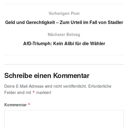
at
e
k
ail
c
ss
s
gr
e
e
a
Vorherigen Post
A
a
dI
b
g
Geld und Gerechtigkeit – Zum Urteil im Fall von Stadler
p
m
n
o
e
Nächster Beitrag
p
o
AfD-Triumph: Kein Alibi für die Wähler
k
Schreibe einen Kommentar
Deine E-Mail-Adresse wird nicht veröffentlicht.
Erforderliche
Felder sind mit
markiert
*
Kommentar
*