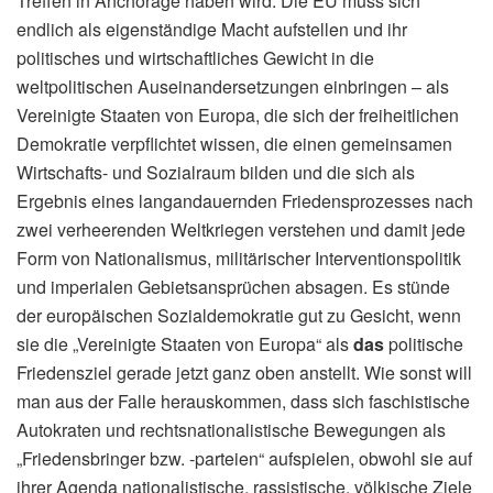
Treffen in Anchorage haben wird: Die EU muss sich
endlich als eigenständige Macht aufstellen und ihr
politisches und wirtschaftliches Gewicht in die
weltpolitischen Auseinandersetzungen einbringen – als
Vereinigte Staaten von Europa, die sich der freiheitlichen
Demokratie verpflichtet wissen, die einen gemeinsamen
Wirtschafts- und Sozialraum bilden und die sich als
Ergebnis eines langandauernden Friedensprozesses nach
zwei verheerenden Weltkriegen verstehen und damit jede
Form von Nationalismus, militärischer Interventionspolitik
und imperialen Gebietsansprüchen absagen. Es stünde
der europäischen Sozialdemokratie gut zu Gesicht, wenn
sie die „Vereinigte Staaten von Europa“ als
das
politische
Friedensziel gerade jetzt ganz oben anstellt. Wie sonst will
man aus der Falle herauskommen, dass sich faschistische
Autokraten und rechtsnationalistische Bewegungen als
„Friedensbringer bzw. -parteien“ aufspielen, obwohl sie auf
ihrer Agenda nationalistische, rassistische, völkische Ziele