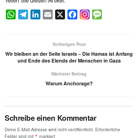
W
T
Li
E
X
F
M
h
el
n
m
a
e
at
e
k
ail
c
ss
s
gr
e
e
a
Vorherigen Post
A
a
dI
b
g
Wir bleiben an der Seite Israels – Die Hamas ist Anfang
p
m
n
o
e
und Ende des Elends der Menschen in Gaza
p
o
Nächster Beitrag
k
Warum Anchorage?
Schreibe einen Kommentar
Deine E-Mail-Adresse wird nicht veröffentlicht.
Erforderliche
Felder sind mit
markiert
*