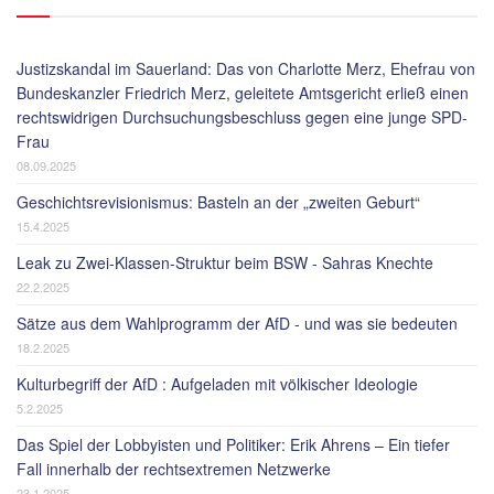
Justizskandal im Sauerland: Das von Charlotte Merz, Ehefrau von
Bundeskanzler Friedrich Merz, geleitete Amtsgericht erließ einen
rechtswidrigen Durchsuchungsbeschluss gegen eine junge SPD-
Frau
08.09.2025
Geschichtsrevisionismus: Basteln an der „zweiten Geburt“
15.4.2025
Leak zu Zwei-Klassen-Struktur beim BSW - Sahras Knechte
22.2.2025
Sätze aus dem Wahlprogramm der AfD - und was sie bedeuten
18.2.2025
Kulturbegriff der AfD : Aufgeladen mit völkischer Ideologie
5.2.2025
Das Spiel der Lobbyisten und Politiker: Erik Ahrens – Ein tiefer
Fall innerhalb der rechtsextremen Netzwerke
23.1.2025