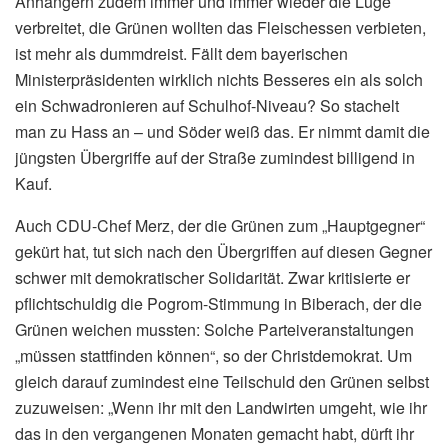
Anhängern zudem immer und immer wieder die Lüge
verbreitet, die Grünen wollten das Fleischessen verbieten,
ist mehr als dummdreist. Fällt dem bayerischen
Ministerpräsidenten wirklich nichts Besseres ein als solch
ein Schwadronieren auf Schulhof-Niveau? So stachelt
man zu Hass an – und Söder weiß das. Er nimmt damit die
jüngsten Übergriffe auf der Straße zumindest billigend in
Kauf.
Auch CDU-Chef Merz, der die Grünen zum „Hauptgegner“
gekürt hat, tut sich nach den Übergriffen auf diesen Gegner
schwer mit demokratischer Solidarität. Zwar kritisierte er
pflichtschuldig die Pogrom-Stimmung in Biberach, der die
Grünen weichen mussten: Solche Parteiveranstaltungen
„müssen stattfinden können“, so der Christdemokrat. Um
gleich darauf zumindest eine Teilschuld den Grünen selbst
zuzuweisen: „Wenn ihr mit den Landwirten umgeht, wie ihr
das in den vergangenen Monaten gemacht habt, dürft ihr