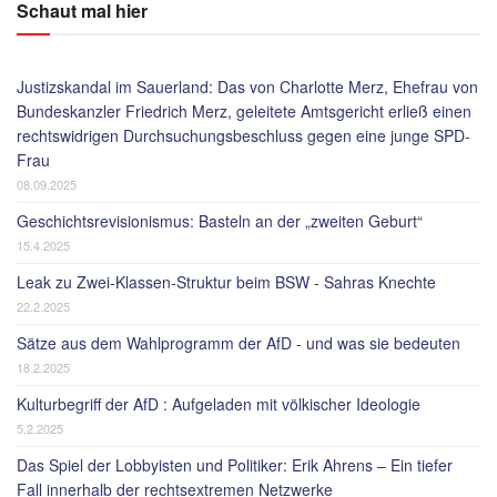
Schaut mal hier
Justizskandal im Sauerland: Das von Charlotte Merz, Ehefrau von
Bundeskanzler Friedrich Merz, geleitete Amtsgericht erließ einen
rechtswidrigen Durchsuchungsbeschluss gegen eine junge SPD-
Frau
08.09.2025
Geschichtsrevisionismus: Basteln an der „zweiten Geburt“
15.4.2025
Leak zu Zwei-Klassen-Struktur beim BSW - Sahras Knechte
22.2.2025
Sätze aus dem Wahlprogramm der AfD - und was sie bedeuten
18.2.2025
Kulturbegriff der AfD : Aufgeladen mit völkischer Ideologie
5.2.2025
Das Spiel der Lobbyisten und Politiker: Erik Ahrens – Ein tiefer
Fall innerhalb der rechtsextremen Netzwerke