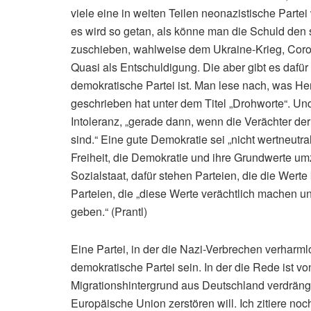
viele eine in weiten Teilen neonazistische Part
es wird so getan, als könne man die Schuld den
zuschieben, wahlweise dem Ukraine-Krieg, Corona,
Quasi als Entschuldigung. Die aber gibt es dafür n
demokratische Partei ist. Man lese nach, was He
geschrieben hat unter dem Titel „Drohworte“. Und
Intoleranz, „gerade dann, wenn die Verächter d
sind.“ Eine gute Demokratie sei „nicht wertneutra
Freiheit, die Demokratie und ihre Grundwerte umz
Sozialstaat, dafür stehen Parteien, die die Werte
Parteien, die „diese Werte verächtlich machen 
geben.“ (Prantl)
Eine Partei, in der die Nazi-Verbrechen verhar
demokratische Partei sein. In der die Rede ist v
Migrationshintergrund aus Deutschland verdrängen
Europäische Union zerstören will. Ich zitiere noc