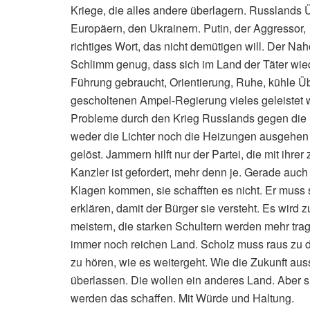
Kriege, die alles andere überlagern. Russlands Ü
Europäern, den Ukrainern. Putin, der Aggressor, 
richtiges Wort, das nicht demütigen will. Der Na
Schlimm genug, dass sich im Land der Täter wied
Führung gebraucht, Orientierung, Ruhe, kühle Übe
gescholtenen Ampel-Regierung vieles geleistet w
Probleme durch den Krieg Russlands gegen die 
weder die Lichter noch die Heizungen ausgehen 
gelöst. Jammern hilft nur der Partei, die mit ihrer
Kanzler ist gefordert, mehr denn je. Gerade auc
Klagen kommen, sie schafften es nicht. Er muss sei
erklären, damit der Bürger sie versteht. Es wi
meistern, die starken Schultern werden mehr tra
immer noch reichen Land. Scholz muss raus zu 
zu hören, wie es weitergeht. Wie die Zukunft aus
überlassen. Die wollen ein anderes Land. Aber si
werden das schaffen. Mit Würde und Haltung.