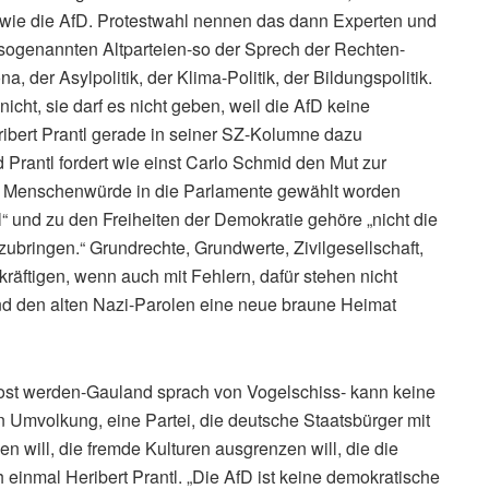
ei wie die AfD. Protestwahl nennen das dann Experten und
 sogenannten Altparteien-so der Sprech der Rechten-
 der Asylpolitik, der Klima-Politik, der Bildungspolitik.
icht, sie darf es nicht geben, weil die AfD keine
ribert Prantl gerade in seiner SZ-Kolumne dazu
 Prantl fordert wie einst Carlo Schmid den Mut zur
er Menschenwürde in die Parlamente gewählt worden
l“ und zu den Freiheiten der Demokratie gehöre „nicht die
ubringen.“ Grundrechte, Grundwerte, Zivilgesellschaft,
 kräftigen, wenn auch mit Fehlern, dafür stehen nicht
und den alten Nazi-Parolen eine neue braune Heimat
mlost werden-Gauland sprach von Vogelschiss- kann keine
on Umvolkung, eine Partei, die deutsche Staatsbürger mit
 will, die fremde Kulturen ausgrenzen will, die die
h einmal Heribert Prantl. „Die AfD ist keine demokratische