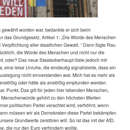
gewählt worden war, bedankte er sich beim
an das Grundgesetz, Artikel 1: „Die Würde des Menschen
t Verpflichtung aller staatlichen Gewalt. “ Dann fügte Rau
ücklich, die Würde des Menschen und nicht nur die
t, oder? Das neue Staatsoberhaupt löste jedoch mit
eine leise Unruhe, die eindeutig signalisierte, dass ein
uslegung nicht einverstanden war. Mich hat es mehr als
anstößig oder hätte als anstößig empfunden werden
. Punkt. Das gilt für jeden hier lebenden Menschen,
Die Menschenwürde gehört zu den höchsten Werten
ner politischen Partei verachtet wird, verhöhnt, wenn
 dann müssen wir als Demokraten diese Partei bekämpfen.
 unsere Grundwerte zerstören will. So ist das mit der AfD.
ne, die nur den Euro verhindern wollte.