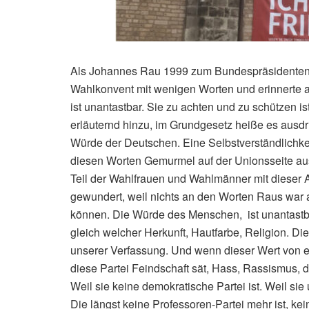
Als Johannes Rau 1999 zum Bundespräsidenten 
Wahlkonvent mit wenigen Worten und erinnerte 
ist unantastbar. Sie zu achten und zu schützen is
erläuternd hinzu, im Grundgesetz heiße es ausdr
Würde der Deutschen. Eine Selbstverständlichkei
diesen Worten Gemurmel auf der Unionsseite aus, 
Teil der Wahlfrauen und Wahlmänner mit dieser A
gewundert, weil nichts an den Worten Raus war 
können. Die Würde des Menschen, ist unantastbar
gleich welcher Herkunft, Hautfarbe, Religion. 
unserer Verfassung. Und wenn dieser Wert von ei
diese Partei Feindschaft sät, Hass, Rassismus,
Weil sie keine demokratische Partei ist. Weil sie
Die längst keine Professoren-Partei mehr ist, kei