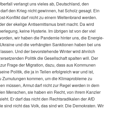
berfall verlangt uns vieles ab, Deutschland, den
darf den Krieg nicht gewinnen, hat Scholz gesagt. Ein
host-Konflikt darf nicht zu einem Weltenbrand werden.
er der ekelige Antisemitismus breit macht. Da wird
rlegung, keine Hysterie. Im übrigen ist von der viel
orden, wir haben die Pandemie hinter uns, die Energie-
Ukraine und die verhängten Sanktionen haben bei uns
lassen. Und der bevorstehende Winter wird ähnlich
 zersetzenden Politik die Gesellschaft spalten will. Der
h zur Frage der Migration, dazu, dass aus Kommunen
ne Politik, die ja in Teilen erfolgreich war und ist,
rd zu Zumutungen kommen, um die Klimaprobleme zu
gen müssen, Armut darf nicht zur Regel werden in dem
den Menschen, sie haben ein Recht, von ihrem Kanzler
sieht. Er darf das nicht den Rechtsradikalen der AfD
e sind nicht das Volk, das sind wir. Die Demokraten. Wir