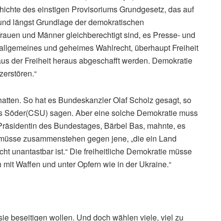
chichte des einstigen Provisoriums Grundgesetz, das auf
und längst Grundlage der demokratischen
rauen und Männer gleichberechtigt sind, es Presse- und
n allgemeines und geheimes Wahlrecht, überhaupt Freiheit
 aus der Freiheit heraus abgeschafft werden. Demokratie
zerstören.“
hatten. So hat es Bundeskanzler Olaf Scholz gesagt, so
s Söder(CSU) sagen. Aber eine solche Demokratie muss
e Präsidentin des Bundestages, Bärbel Bas, mahnte, es
n müsse zusammenstehen gegen jene, „die ein Land
t unantastbar ist.“ Die freiheitliche Demokratie müsse
h mit Waffen und unter Opfern wie in der Ukraine.“
sie beseitigen wollen. Und doch wählen viele, viel zu