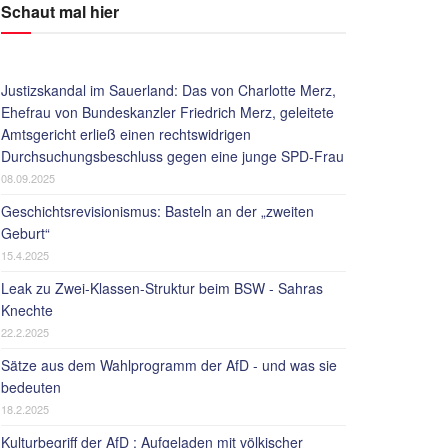
Schaut mal hier
Justizskandal im Sauerland: Das von Charlotte Merz,
Ehefrau von Bundeskanzler Friedrich Merz, geleitete
Amtsgericht erließ einen rechtswidrigen
Durchsuchungsbeschluss gegen eine junge SPD-Frau
08.09.2025
Geschichtsrevisionismus: Basteln an der „zweiten
Geburt“
15.4.2025
Leak zu Zwei-Klassen-Struktur beim BSW - Sahras
Knechte
22.2.2025
Sätze aus dem Wahlprogramm der AfD - und was sie
bedeuten
18.2.2025
Kulturbegriff der AfD : Aufgeladen mit völkischer