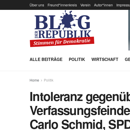
Über uns
Freund*innenkreis
Verein
Autor*innen
Impress
ALLE BEITRÄGE
POLITIK
WIRTSCHAFT
GE
Home
Politik
Intoleranz gegenü
Verfassungsfeinde
Carlo Schmid, SPD,