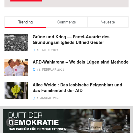
Trending
Comments
Neueste
Grüne und Krieg — Partei-Austritt des
Gründungsmitglieds Ulfried Geuter
18. MÄRZ 2024
ARD-Wahlarena – Weidels Lügen sind Methode
18. FEBRUAR 2025
Alice Weidel: Das lesbische Feigenblatt und
das Familienbild der AfD
1. JANUAR 2025
Aufruf zur Bauerndemo in Berlin, AfD-
Anhänger und andere Rechtsextreme
mobilisieren.
24. OKTOBER 2024