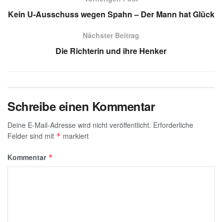
A
a
dI
b
g
Kein U-Ausschuss wegen Spahn – Der Mann hat Glück
p
m
n
o
e
Nächster Beitrag
p
o
Die Richterin und ihre Henker
k
Schreibe einen Kommentar
Deine E-Mail-Adresse wird nicht veröffentlicht.
Erforderliche
Felder sind mit
markiert
*
Kommentar
*