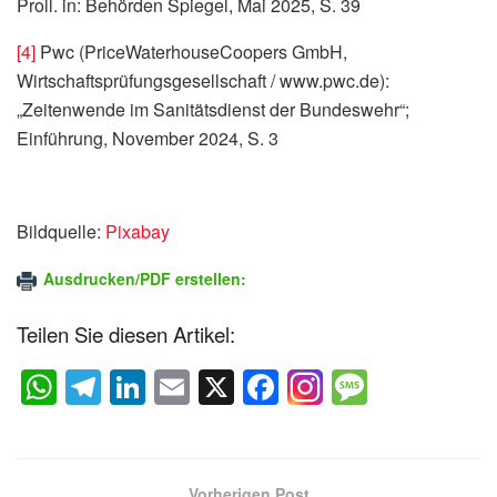
Proll. in: Behörden Spiegel, Mai 2025, S. 39
[4]
Pwc (PriceWaterhouseCoopers GmbH,
Wirtschaftsprüfungsgesellschaft / www.pwc.de):
„Zeitenwende im Sanitätsdienst der Bundeswehr“;
Einführung, November 2024, S. 3
Bildquelle:
Pixabay
Ausdrucken/PDF erstellen:
Teilen Sie diesen Artikel:
W
T
Li
E
X
F
M
h
el
n
m
a
e
at
e
k
ail
c
ss
s
gr
e
e
a
Vorherigen Post