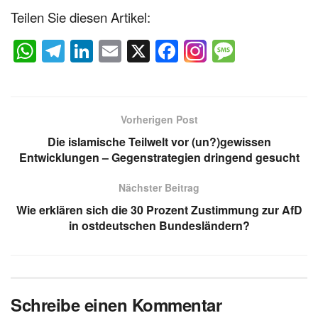
Teilen Sie diesen Artikel:
W
T
Li
E
X
F
M
h
el
n
m
a
e
at
e
k
ail
c
ss
s
gr
e
e
a
Vorherigen Post
A
a
dI
b
g
Die islamische Teilwelt vor (un?)gewissen
p
m
n
o
e
Entwicklungen – Gegenstrategien dringend gesucht
p
o
Nächster Beitrag
k
Wie erklären sich die 30 Prozent Zustimmung zur AfD
in ostdeutschen Bundesländern?
Schreibe einen Kommentar