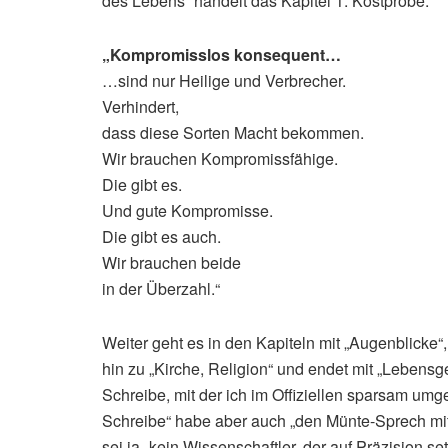
des Lebens“ handelt das Kapitel 1. Kostprobe:
„Kompromisslos konsequent…
…sind nur Heilige und Verbrecher.
Verhindert,
dass diese Sorten Macht bekommen.
Wir brauchen Kompromissfähige.
Die gibt es.
Und gute Kompromisse.
Die gibt es auch.
Wir brauchen beide
in der Überzahl.“
Weiter geht es in den Kapiteln mit „Augenblicke
hin zu „Kirche, Religion“ und endet mit „Lebensge
Schreibe, mit der ich im Offiziellen sparsam umg
Schreibe“ habe aber auch „den Münte-Sprech mit 
sei ja „kein Wissenschaftler, der auf Präzision s