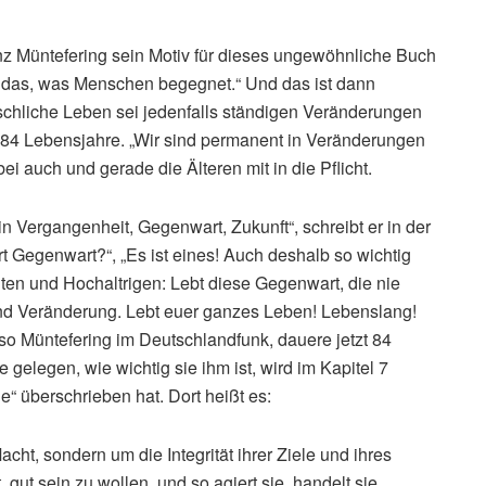
nz Müntefering sein Motiv für dieses ungewöhnliche Buch
d das, was Menschen begegnet.“ Und das ist dann
schliche Leben sei jedenfalls ständigen Veränderungen
er 84 Lebensjahre. „Wir sind permanent in Veränderungen
i auch und gerade die Älteren mit in die Pflicht.
in Vergangenheit, Gegenwart, Zukunft“, schreibt er in der
t Gegenwart?“, „Es ist eines! Auch deshalb so wichtig
lten und Hochaltrigen: Lebt diese Gegenwart, die nie
nd Veränderung. Lebt euer ganzes Leben! Lebenslang!
so Müntefering im Deutschlandfunk, dauere jetzt 84
gelegen, wie wichtig sie ihm ist, wird im Kapitel 7
e“ überschrieben hat. Dort heißt es:
cht, sondern um die Integrität ihrer Ziele und ihres
 gut sein zu wollen, und so agiert sie, handelt sie.