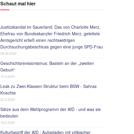
Schaut mal hier
Justizskandal im Sauerland: Das von Charlotte Merz,
Ehefrau von Bundeskanzler Friedrich Merz, geleitete
Amtsgericht erließ einen rechtswidrigen
Durchsuchungsbeschluss gegen eine junge SPD-Frau
08.09.2025
Geschichtsrevisionismus: Basteln an der „zweiten
Geburt“
15.4.2025
Leak zu Zwei-Klassen-Struktur beim BSW - Sahras
Knechte
22.2.2025
Sätze aus dem Wahlprogramm der AfD - und was sie
bedeuten
18.2.2025
Kulturbegriff der AfD : Aufgeladen mit völkischer