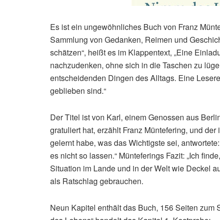
Es ist ein ungewöhnliches Buch von Franz Müntef
Sammlung von Gedanken, Reimen und Geschichten
schätzen“, heißt es im Klappentext, „Eine Einla
nachzudenken, ohne sich in die Taschen zu lüge
entscheidenden Dingen des Alltags. Eine Lesereis
geblieben sind.“
Der Titel ist von Karl, einem Genossen aus Berl
gratuliert hat, erzählt Franz Müntefering, und de
gelernt habe, was das Wichtigste sei, antwortete
es nicht so lassen.“ Münteferings Fazit: „Ich find
Situation im Lande und in der Welt wie Deckel au
als Ratschlag gebrauchen.
Neun Kapitel enthält das Buch, 156 Seiten zu