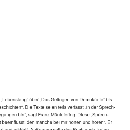
“, „Lebenslang“ über „Das Gelingen von Demokratie“ bis
schichten“. Die Texte seien teils verfasst „in der Sprech-
egangen bin“, sagt Franz Müntefering. Diese „Sprech-
beeinflusst, den manche bei mir hörten und hören“. Er
etzt und erklärt“. Außerdem solle das Buch auch „keine