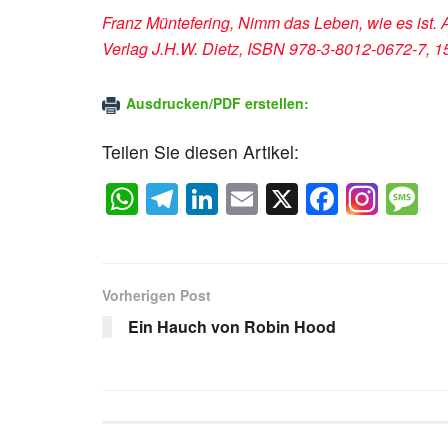
Franz Müntefering, Nimm das Leben, wie es ist. 
Verlag J.H.W. Dietz, ISBN 978-3-8012-0672-7, 15
Ausdrucken/PDF erstellen:
Teilen Sie diesen Artikel:
W
T
Li
E
X
F
M
h
el
n
m
a
e
at
e
k
ail
c
s
s
gr
e
e
a
Vorherigen Post
A
a
dI
b
g
Ein Hauch von Robin Hood
p
m
n
o
e
p
o
k