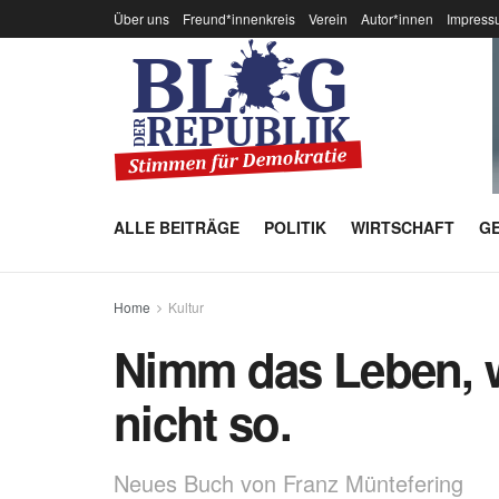
Über uns
Freund*innenkreis
Verein
Autor*innen
Impress
ALLE BEITRÄGE
POLITIK
WIRTSCHAFT
GE
Home
Kultur
Nimm das Leben, wi
nicht so.
Neues Buch von Franz Müntefering