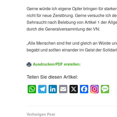
Gerne würde ich eigene Opfer bringen für stark
nicht für neue Zerstörung. Gerne versuche ich d
Sehnsucht nach Belebung von Artikel 1 der Allg
durch die Generalversammlung der VN:
„Alle Menschen sind frei und gleich an Würde u
begabt und sollten einander im Geist der Solidar
Ausdrucken/PDF erstellen:
Teilen Sie diesen Artikel:
W
T
Li
E
X
F
M
h
el
n
m
a
e
at
e
k
ail
c
s
s
gr
e
e
a
Vorherigen Post