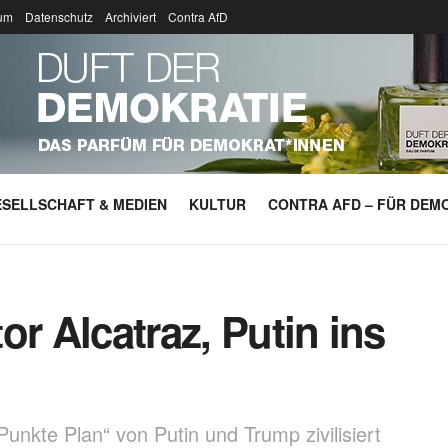
um
Datenschutz
Archiviert
Contra AfD
SELLSCHAFT & MEDIEN
KULTUR
CONTRA AFD – FÜR DEMO
or Alcatraz, Putin ins
nkte Plan“ von Putin und Trump zivilisiert