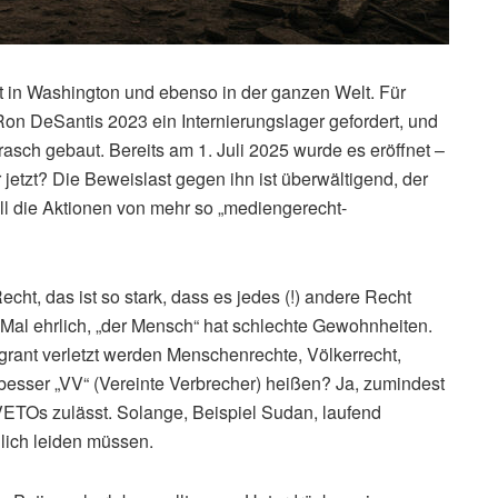
nt in Washington und ebenso in der ganzen Welt. Für
on DeSantis 2023 ein Internierungslager gefordert, und
asch gebaut. Bereits am 1. Juli 2025 wurde es eröffnet –
 jetzt? Die Beweislast gegen ihn ist überwältigend, der
all die Aktionen von mehr so „mediengerecht-
echt, das ist so stark, dass es jedes (!) andere Recht
al ehrlich, „der Mensch“ hat schlechte Gewohnheiten.
Flagrant verletzt werden Menschenrechte, Völkerrecht,
 besser „VV“ (Vereinte Verbrecher) heißen? Ja, zumindest
VETOs zulässt. Solange, Beispiel Sudan, laufend
lich leiden müssen.