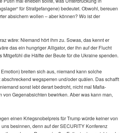
Putin mal erleben sollte, was Unterdrückung in
slager“ für Strafgefangene) bedeutet. Obwohl, bereuen
ter absichern wollen – aber können? Wo ist der
atraz wäre: Niemand hört ihm zu. Sowas, das kennt er
äre das ein hungriger Alligator, der ihn auf der Flucht
s Mitgefühl die Hälfte der Beute für die Ukraine spenden.
e Emotion) breiten sich aus, niemand kann solche
t abschreckend wegsperren und/oder quälen. Das schafft
iemand sonst lebt derart bedroht, nicht mal Mafia-
en von Gegenabsichten bewirken. Aber was kann man,
egen einen Kriegsnobelpreis für Trump würde keiner von
sen uns besinnen, denn auf der SECURITY Konferenz