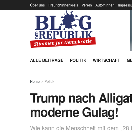
Über uns
Freund*innenkreis
Verein
Autor*innen
Impress
ALLE BEITRÄGE
POLITIK
WIRTSCHAFT
GE
Home
Politik
Trump nach Alligat
moderne Gulag!
Wie kann die Menschheit mit dem „28 Pu