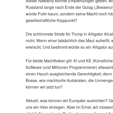
Alexei Nawalny könnte Empfehlungen geben, wie 
Russland lange nach Ende der Gulag („Besserung
würde Putin kaum, sondern seine Macht noch här
gesellschaftliche Kipppunkt?
Die schlimmste Strafe für Trump in Alligator Alc
nicht. Wenn einer tatsächlich das Maul aufreißt, w
erwischt. Und bestimmt würde so ein Alligator au
Für beide Machthaber gilt: KI und KE (Künstlich
Software (und Millionen Programmierer) allesam
einen Hauch ausgleichende Gerechtigkeit, denn n
Bosse, wie machtvolle Autokraten, die Unmeng
können wir jetzt tun?
Aktuell, was können wir Europäer ausrichten? G
uns ein Veto einlegen. Aber im Ernst, wir müs