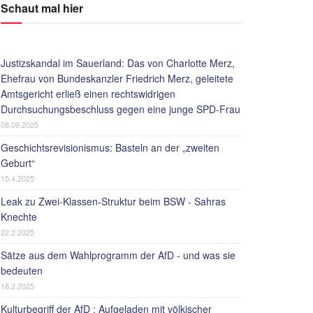
Schaut mal hier
Justizskandal im Sauerland: Das von Charlotte Merz,
Ehefrau von Bundeskanzler Friedrich Merz, geleitete
Amtsgericht erließ einen rechtswidrigen
Durchsuchungsbeschluss gegen eine junge SPD-Frau
08.09.2025
Geschichtsrevisionismus: Basteln an der „zweiten
Geburt“
15.4.2025
Leak zu Zwei-Klassen-Struktur beim BSW - Sahras
Knechte
22.2.2025
Sätze aus dem Wahlprogramm der AfD - und was sie
bedeuten
18.2.2025
Kulturbegriff der AfD : Aufgeladen mit völkischer