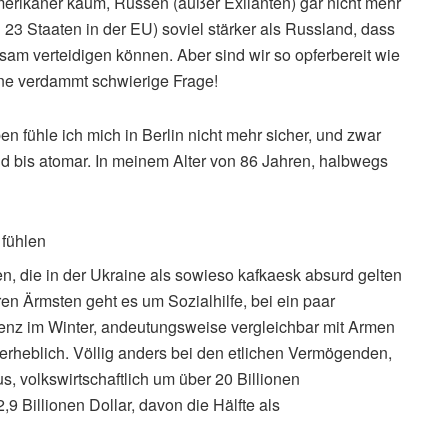
merikaner kaum, Russen (außer Exilanten) gar nicht mehr
n 23 Staaten in der EU) soviel stärker als Russland, dass
rksam verteidigen können. Aber sind wir so opferbereit wie
ne verdammt schwierige Frage!
 fühle ich mich in Berlin nicht mehr sicher, und zwar
d bis atomar. In meinem Alter von 86 Jahren, halbwegs
 fühlen
en, die in der Ukraine als sowieso kafkaesk absurd gelten
en Ärmsten geht es um Sozialhilfe, bei ein paar
stenz im Winter, andeutungsweise vergleichbar mit Armen
unerheblich. Völlig anders bei den etlichen Vermögenden,
, volkswirtschaftlich um über 20 Billionen
 Billionen Dollar, davon die Hälfte als