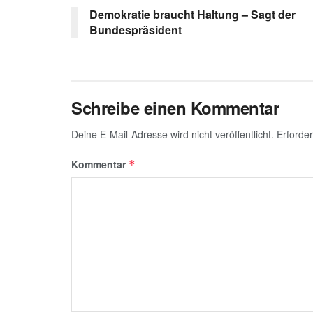
A
a
dI
b
g
Demokratie braucht Haltung – Sagt der
p
m
n
o
e
Bundespräsident
p
o
k
Schreibe einen Kommentar
Deine E-Mail-Adresse wird nicht veröffentlicht.
Erforder
Kommentar
*