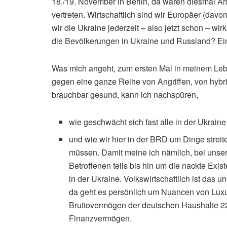
18./19. November in Berlin, da waren diesmal A
vertreten. Wirtschaftlich sind wir Europäer (davo
wir die Ukraine jederzeit – also jetzt schon – wi
die Bevölkerungen in Ukraine und Russland? Ei
Was mich angeht, zum ersten Mal in meinem Leben
gegen eine ganze Reihe von Angriffen, von hybri
brauchbar gesund, kann ich nachspüren,
wie geschwächt sich fast alle in der Ukraine
und wie wir hier in der BRD um Dinge streit
müssen. Damit meine ich nämlich, bei unser
Betroffenen teils bis hin um die nackte Exi
in der Ukraine. Volkswirtschaftlich ist das 
da geht es persönlich um Nuancen von Luxus
Bruttovermögen der deutschen Haushalte 22,9
Finanzvermögen.