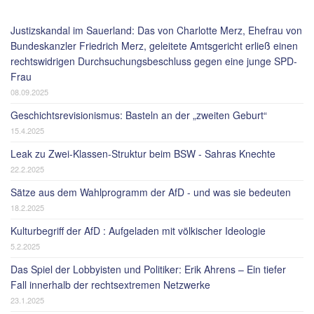
Justizskandal im Sauerland: Das von Charlotte Merz, Ehefrau von
Bundeskanzler Friedrich Merz, geleitete Amtsgericht erließ einen
rechtswidrigen Durchsuchungsbeschluss gegen eine junge SPD-
Frau
08.09.2025
Geschichtsrevisionismus: Basteln an der „zweiten Geburt“
15.4.2025
Leak zu Zwei-Klassen-Struktur beim BSW - Sahras Knechte
22.2.2025
Sätze aus dem Wahlprogramm der AfD - und was sie bedeuten
18.2.2025
Kulturbegriff der AfD : Aufgeladen mit völkischer Ideologie
5.2.2025
Das Spiel der Lobbyisten und Politiker: Erik Ahrens – Ein tiefer
Fall innerhalb der rechtsextremen Netzwerke
23.1.2025