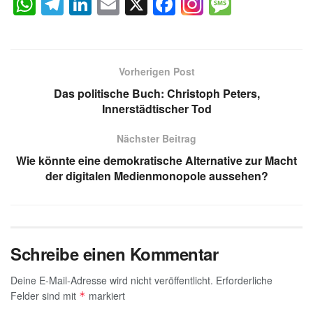
W
T
Li
E
X
F
M
h
el
n
m
a
e
at
e
k
ail
c
ss
s
gr
e
e
a
Vorherigen Post
A
a
dI
b
g
Das politische Buch: Christoph Peters,
p
m
n
o
e
Innerstädtischer Tod
p
o
Nächster Beitrag
k
Wie könnte eine demokratische Alternative zur Macht
der digitalen Medienmonopole aussehen?
Schreibe einen Kommentar
Deine E-Mail-Adresse wird nicht veröffentlicht.
Erforderliche
Felder sind mit
markiert
*