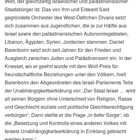
Welt, der gleichzeitig israelischer und palästinensischer
Staatsbürger ist. Das von ihm und Edward Said
gegründete Orchester des West-Östlichen Divans setzt
sich zusammen aus Jugendlichen, die je zur Hälfte aus
Israel sowie den palästinensischen Autonomiegebieten,
Libanon, Ägypten, Syrien, Jordanien stammen. Daniel
Barenboim setzt sich seit Jahren für den Frieden und
Ausgleich zwischen Juden und Palästinensern ein. In der
Knesset, wo er geehrt wurde mit dem Wolf-Preis für
freundschaftliche Beziehungen unter den Völkern, hielt
Barenboim den Abgeordneten des Israel-Parlaments Teile
der Unabhängigkeitserklärung vor: „Der Staat Israel … wird
all seinen Bürgern ohne Unterschied von Religion, Rasse
und Geschlecht soziale und politische Gleichberechtigung
verbürgen“. Dann stellte er die Frage „in tiefer Sorge“, ob
die „Besetzung und Kontrolle eines anderen Volkes mit
Israels Unabhängigkeitserklärung in Einklang gebracht
werden kann.“