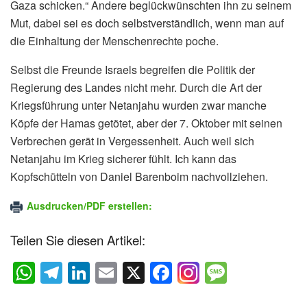
Gaza schicken.“ Andere beglückwünschten ihn zu seinem
Mut, dabei sei es doch selbstverständlich, wenn man auf
die Einhaltung der Menschenrechte poche.
Selbst die Freunde Israels begreifen die Politik der
Regierung des Landes nicht mehr. Durch die Art der
Kriegsführung unter Netanjahu wurden zwar manche
Köpfe der Hamas getötet, aber der 7. Oktober mit seinen
Verbrechen gerät in Vergessenheit. Auch weil sich
Netanjahu im Krieg sicherer fühlt. Ich kann das
Kopfschütteln von Daniel Barenboim nachvollziehen.
Ausdrucken/PDF erstellen:
Teilen Sie diesen Artikel:
W
T
Li
E
X
F
M
h
el
n
m
a
e