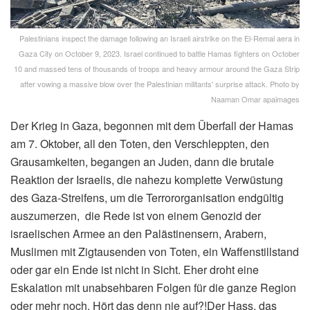
Palestinians inspect the damage following an Israeli airstrike on the El-Remal aera in
Gaza City on October 9, 2023. Israel continued to battle Hamas fighters on October
10 and massed tens of thousands of troops and heavy armour around the Gaza Strip
after vowing a massive blow over the Palestinian militants' surprise attack. Photo by
Naaman Omar apaimages
Der Krieg in Gaza, begonnen mit dem Überfall der Hamas
am 7. Oktober, all den Toten, den Verschleppten, den
Grausamkeiten, begangen an Juden, dann die brutale
Reaktion der Israelis, die nahezu komplette Verwüstung
des Gaza-Streifens, um die Terrororganisation endgültig
auszumerzen, die Rede ist von einem Genozid der
israelischen Armee an den Palästinensern, Arabern,
Muslimen mit Zigtausenden von Toten, ein Waffenstillstand
oder gar ein Ende ist nicht in Sicht. Eher droht eine
Eskalation mit unabsehbaren Folgen für die ganze Region
oder mehr noch. Hört das denn nie auf?!Der Hass, das