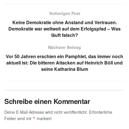
at
e
k
ail
c
ss
s
gr
e
e
a
Vorherigen Post
A
a
dI
b
g
Keine Demokratie ohne Anstand und Vertrauen.
p
m
n
o
e
Demokratie war weltweit auf dem Erfolgspfad – Was
läuft falsch?
p
o
k
Nächster Beitrag
Vor 50 Jahren erschien ein Pamphlet, das immer noch
aktuell ist: Die bitteren Attacken auf Heinrich Böll und
seine Katharina Blum
Schreibe einen Kommentar
Deine E-Mail-Adresse wird nicht veröffentlicht.
Erforderliche
Felder sind mit
markiert
*