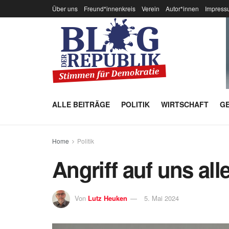
Über uns
Freund*innenkreis
Verein
Autor*innen
Impress
ALLE BEITRÄGE
POLITIK
WIRTSCHAFT
GE
Home
Politik
Angriff auf uns all
Von
Lutz Heuken
5. Mai 2024