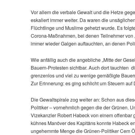
Vor allem die verbale Gewalt und die Hetze geg
eskaliert immer weiter. Da waren die unsäglich
Flüchtlinge und Muslime gehetzt wurde. Es folgte
Corona-Maßnahmen, bei denen Teilnehmer von „j
immer wieder Galgen auftauchten, an denen Pol
Wie anfällig auch die angebliche „Mitte der Gesel
Bauern-Protesten sichtbar. Auch dort tauchten 
grenzenlos und viel zu wenige gemäßigte Bauern
Zur Erinnerung: es ging schlicht um Steuern auf 
Die Gewaltspirale zog weiter an: Schon aus die
Politiker – vornehmlich gegen die der Grünen. U
Vizekanzler Robert Habeck von einem offenbar g
kühnes Manöver des Kapitäns konnte Habeck ent
ungehemmte Menge die Grünen-Politiker Cem Özd