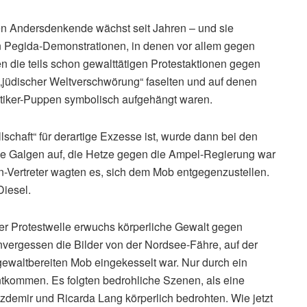
en Andersdenkende wächst seit Jahren – und sie
en Pegida-Demonstrationen, in denen vor allem gegen
n die teils schon gewalttätigen Protestaktionen gegen
üdischer Weltverschwörung“ faselten und auf denen
itiker-Puppen symbolisch aufgehängt waren.
lschaft“ für derartige Exzesse ist, wurde dann bei den
die Galgen auf, die Hetze gegen die Ampel-Regierung war
-Vertreter wagten es, sich dem Mob entgegenzustellen.
Diesel.
ser Protestwelle erwuchs körperliche Gewalt gegen
nvergessen die Bilder von der Nordsee-Fähre, auf der
ewaltbereiten Mob eingekesselt war. Nur durch ein
kommen. Es folgten bedrohliche Szenen, als eine
emir und Ricarda Lang körperlich bedrohten. Wie jetzt