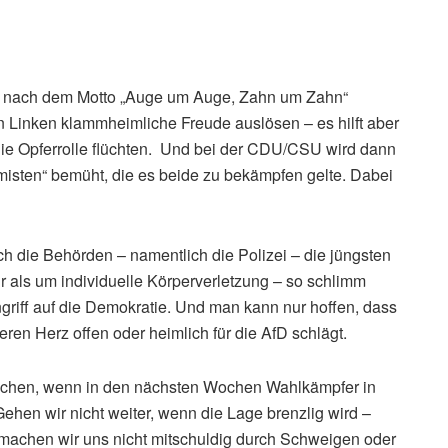
ker nach dem Motto „Auge um Auge, Zahn um Zahn“
n Linken klammheimliche Freude auslösen – es hilft aber
die Opferrolle flüchten. Und bei der CDU/CSU wird dann
emisten“ bemüht, die es beide zu bekämpfen gelte. Dabei
 die Behörden – namentlich die Polizei – die jüngsten
r als um individuelle Körperverletzung – so schlimm
ngriff auf die Demokratie. Und man kann nur hoffen, dass
deren Herz offen oder heimlich für die AfD schlägt.
wischen, wenn in den nächsten Wochen Wahlkämpfer in
en wir nicht weiter, wenn die Lage brenzlig wird –
nd machen wir uns nicht mitschuldig durch Schweigen oder