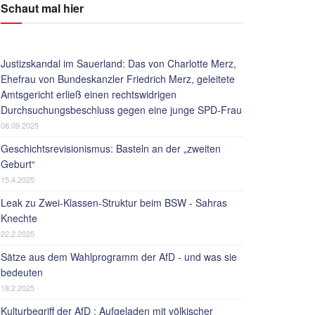
Schaut mal hier
Justizskandal im Sauerland: Das von Charlotte Merz,
Ehefrau von Bundeskanzler Friedrich Merz, geleitete
Amtsgericht erließ einen rechtswidrigen
Durchsuchungsbeschluss gegen eine junge SPD-Frau
08.09.2025
Geschichtsrevisionismus: Basteln an der „zweiten
Geburt“
15.4.2025
Leak zu Zwei-Klassen-Struktur beim BSW - Sahras
Knechte
22.2.2025
Sätze aus dem Wahlprogramm der AfD - und was sie
bedeuten
18.2.2025
Kulturbegriff der AfD : Aufgeladen mit völkischer