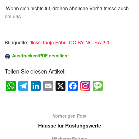
Wenn sich nichts tut, drohen ähnliche Verhältnisse auch
bei uns.
Bildquelle:
flickr,
Tanja Föhr
,
CC BY-NC-SA 2.0
Ausdrucken/PDF erstellen:
Teilen Sie diesen Artikel:
W
T
Li
E
X
F
M
h
el
n
m
a
e
at
e
k
ail
c
ss
s
gr
e
e
a
Vorherigen Post
A
a
dI
b
g
Hausse für Rüstungswerte
p
m
n
o
e
Nächster Beitrag