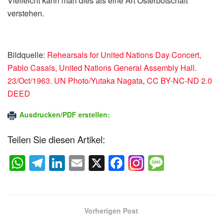
Vielleicht kann man dies als eine Art Osterbotschaft
verstehen.
Bildquelle:
Rehearsals for United Nations Day Concert,
Pablo Casals, United Nations General Assembly Hall.
23/Oct/1963. UN Photo/Yutaka Nagata
,
CC BY-NC-ND 2.0
DEED
Ausdrucken/PDF erstellen:
Teilen Sie diesen Artikel:
W
T
Li
E
X
F
M
h
el
n
m
a
e
at
e
k
ail
c
ss
s
gr
e
e
a
Vorherigen Post