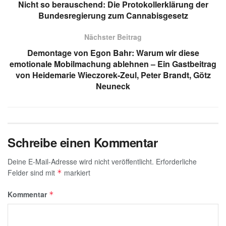
A
a
dI
b
g
Nicht so berauschend: Die Protokollerklärung der
p
m
n
o
e
Bundesregierung zum Cannabisgesetz
p
o
Nächster Beitrag
k
Demontage von Egon Bahr: Warum wir diese
emotionale Mobilmachung ablehnen – Ein Gastbeitrag
von Heidemarie Wieczorek-Zeul, Peter Brandt, Götz
Neuneck
Schreibe einen Kommentar
Deine E-Mail-Adresse wird nicht veröffentlicht.
Erforderliche
Felder sind mit
markiert
*
Kommentar
*