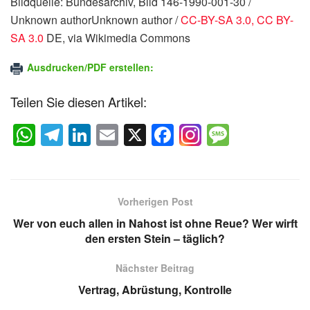
Bildquelle: Bundesarchiv, Bild 146-1990-001-30 /
Unknown authorUnknown author /
CC-BY-SA 3.0, CC BY-
SA 3.0
DE, via Wikimedia Commons
Ausdrucken/PDF erstellen:
Teilen Sie diesen Artikel:
W
T
Li
E
X
F
M
h
el
n
m
a
e
at
e
k
ail
c
ss
s
gr
e
e
a
Vorherigen Post
A
a
dI
b
g
Wer von euch allen in Nahost ist ohne Reue? Wer wirft
p
m
n
o
e
den ersten Stein – täglich?
p
o
Nächster Beitrag
k
Vertrag, Abrüstung, Kontrolle