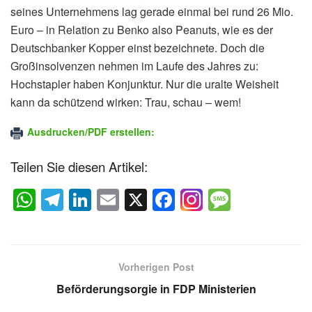
seines Unternehmens lag gerade einmal bei rund 26 Mio.
Euro – in Relation zu Benko also Peanuts, wie es der
Deutschbanker Kopper einst bezeichnete. Doch die
Großinsolvenzen nehmen im Laufe des Jahres zu:
Hochstapler haben Konjunktur. Nur die uralte Weisheit
kann da schützend wirken: Trau, schau – wem!
Ausdrucken/PDF erstellen:
Teilen Sie diesen Artikel:
W
T
Li
E
X
F
M
h
el
n
m
a
e
at
e
k
ail
c
ss
s
gr
e
e
a
Vorherigen Post
A
a
dI
b
g
Beförderungsorgie in FDP Ministerien
p
m
n
o
e