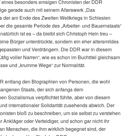
uf eines besonders emsigen Chronisten der DDR
rige gerade auch mit seinem Alterswerk „Das
ls der am Ende des Zweiten Weltkriegs in Schlesien
r die gesamte Periode des „Arbeiter- und Bauernstaats“
atürlich ist es – da bleibt sich Christoph Hein treu –
ine Bürger unterdrückte, sondern ein eher altersmildes
Angepassten und Verdrängern. Die DDR war in diesem
fig voller Narren“, wie es schon im Buchtitel gleichsam
sse und „krumme Wege“ zur Normalität.
DR entlang den Biographien von Personen, die wohl
egangenen Staats, der sich anfangs dem
en Sozialismus verpflichtet fühlte, aber von diesem
und internationaler Solidarität zusehends abwich. Der
agonisten bloß zu beschreiben, um sie selbst zu verstehen
r Ankläger oder Verteidiger, und schon gar nicht ihr
, an Menschen, die ihm wirklich begegnet sind, der