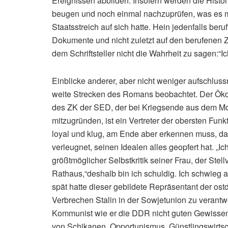
Ereignissen abbilden. Insofern werden die Histo
beugen und noch einmal nachzuprüfen, was es m
Staatsstreich auf sich hatte. Hein jedenfalls ber
Dokumente und nicht zuletzt auf den berufenen 
dem Schriftsteller nicht die Wahrheit zu sagen:“
Einblicke anderer, aber nicht weniger aufschluss
weite Strecken des Romans beobachtet. Der Öko
des ZK der SED, der bei Kriegsende aus dem Mo
mitzugründen, ist ein Vertreter der obersten Fun
loyal und klug, am Ende aber erkennen muss, dass e
verleugnet, seinen Idealen alles geopfert hat. „Ic
größtmöglicher Selbstkritik seiner Frau, der Ste
Rathaus,“deshalb bin ich schuldig. Ich schwieg 
spät hatte dieser gebildete Repräsentant der os
Verbrechen Stalin in der Sowjetunion zu verantwor
Kommunist wie er die DDR nicht guten Gewissen
von Schikanen, Opportunismus, Günstlingswirtsch