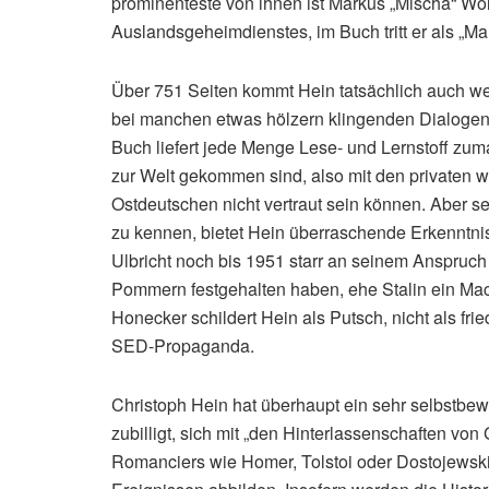
prominenteste von ihnen ist Markus „Mischa“ Wo
Auslandsgeheimdienstes, im Buch tritt er als „Ma
Über 751 Seiten kommt Hein tatsächlich auch w
bei manchen etwas hölzern klingenden Dialogen 
Buch liefert jede Menge Lese- und Lernstoff zum
zur Welt gekommen sind, also mit den privaten 
Ostdeutschen nicht vertraut sein können. Aber se
zu kennen, bietet Hein überraschende Erkenntniss
Ulbricht noch bis 1951 starr an seinem Anspruc
Pommern festgehalten haben, ehe Stalin ein Mac
Honecker schildert Hein als Putsch, nicht als f
SED-Propaganda.
Christoph Hein hat überhaupt ein sehr selbstbewu
zubilligt, sich mit „den Hinterlassenschaften vo
Romanciers wie Homer, Tolstoi oder Dostojewski,