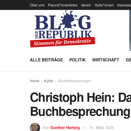
Über uns
Freund*innenkreis
Verein
Autor*innen
Impress
ALLE BEITRÄGE
POLITIK
WIRTSCHAFT
GE
Home
Kultur
Buchbesprechungen
Christoph Hein: Da
Buchbesprechung
Von
Gunther Hartwig
31. März 2025