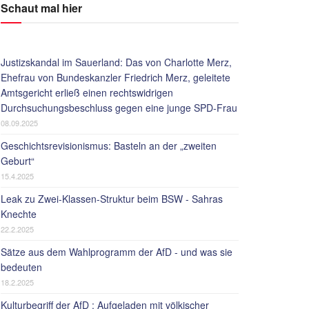
Schaut mal hier
Justizskandal im Sauerland: Das von Charlotte Merz,
Ehefrau von Bundeskanzler Friedrich Merz, geleitete
Amtsgericht erließ einen rechtswidrigen
Durchsuchungsbeschluss gegen eine junge SPD-Frau
08.09.2025
Geschichtsrevisionismus: Basteln an der „zweiten
Geburt“
15.4.2025
Leak zu Zwei-Klassen-Struktur beim BSW - Sahras
Knechte
22.2.2025
Sätze aus dem Wahlprogramm der AfD - und was sie
bedeuten
18.2.2025
Kulturbegriff der AfD : Aufgeladen mit völkischer