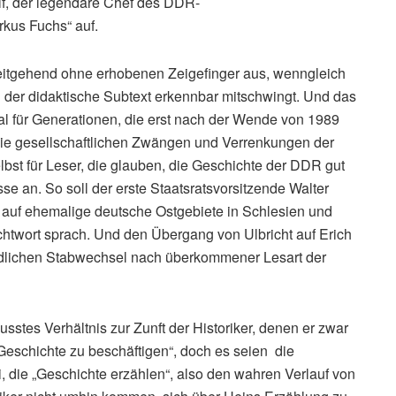
lf, der legendäre Chef des DDR-
rkus Fuchs“ auf.
eitgehend ohne erhobenen Zeigefinger aus, wenngleich
der didaktische Subtext erkennbar mitschwingt. Und das
al für Generationen, die erst nach der Wende von 1989
wie gesellschaftlichen Zwängen und Verrenkungen der
lbst für Leser, die glauben, die Geschichte der DDR gut
e an. So soll der erste Staatsratsvorsitzende Walter
h auf ehemalige deutsche Ostgebiete in Schlesien und
htwort sprach. Und den Übergang von Ulbricht auf Erich
riedlichen Stabwechsel nach überkommener Lesart der
sstes Verhältnis zur Zunft der Historiker, denen er zwar
n Geschichte zu beschäftigen“, doch es seien die
 die „Geschichte erzählen“, also den wahren Verlauf von