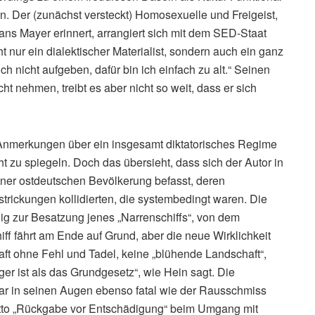
n. Der (zunächst versteckt) Homosexuelle und Freigeist,
ans Mayer erinnert, arrangiert sich mit dem SED-Staat
t nur ein dialektischer Materialist, sondern auch ein ganz
 nicht aufgeben, dafür bin ich einfach zu alt.“ Seinen
icht nehmen, treibt es aber nicht so weit, dass er sich
n Anmerkungen über ein insgesamt diktatorisches Regime
t zu spiegeln. Doch das übersieht, dass sich der Autor in
iner ostdeutschen Bevölkerung befasst, deren
trickungen kollidierten, die systembedingt waren. Die
lig zur Besatzung jenes „Narrenschiffs“, von dem
hiff fährt am Ende auf Grund, aber die neue Wirklichkeit
ft ohne Fehl und Tadel, keine „blühende Landschaft“,
er ist als das Grundgesetz“, wie Hein sagt. Die
 in seinen Augen ebenso fatal wie der Rausschmiss
otto „Rückgabe vor Entschädigung“ beim Umgang mit