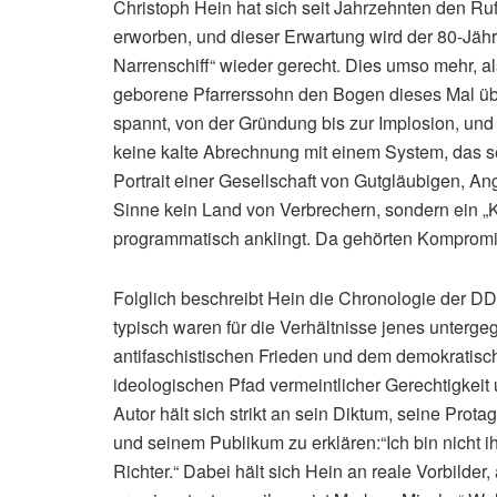
Christoph Hein hat sich seit Jahrzehnten den R
erworben, und dieser Erwartung wird der 80-Jäh
Narrenschiff“ wieder gerecht. Dies umso mehr, a
geborene Pfarrerssohn den Bogen dieses Mal übe
spannt, von der Gründung bis zur Implosion, und n
keine kalte Abrechnung mit einem System, das se
Portrait einer Gesellschaft von Gutgläubigen, 
Sinne kein Land von Verbrechern, sondern ein „Kä
programmatisch anklingt. Da gehörten Kompromi
Folglich beschreibt Hein die Chronologie der D
typisch waren für die Verhältnisse jenes unterg
antifaschistischen Frieden und dem demokratisch
ideologischen Pfad vermeintlicher Gerechtigkeit 
Autor hält sich strikt an sein Diktum, seine Prot
und seinem Publikum zu erklären:“Ich bin nicht ih
Richter.“ Dabei hält sich Hein an reale Vorbilder