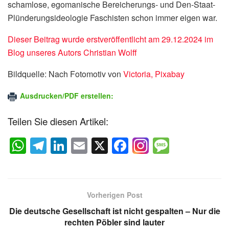
schamlose, egomanische Bereicherungs- und Den-Staat-
Plünderungsideologie Faschisten schon immer eigen war.
Dieser Beitrag wurde erstveröffentlicht am 29.12.2024 im
Blog unseres Autors Christian Wolff
Bildquelle: Nach Fotomotiv von
Victoria, Pixabay
Ausdrucken/PDF erstellen:
Teilen Sie diesen Artikel:
W
T
Li
E
X
F
M
h
el
n
m
a
e
at
e
k
ail
c
ss
s
gr
e
e
a
Vorherigen Post
A
a
dI
b
g
Die deutsche Gesellschaft ist nicht gespalten – Nur die
p
m
n
o
e
rechten Pöbler sind lauter