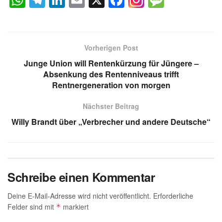
W
T
Li
E
X
F
M
h
el
n
m
a
e
at
e
k
ail
c
ss
s
gr
e
e
a
Vorherigen Post
A
a
dI
b
g
Junge Union will Rentenkürzung für Jüngere –
p
m
n
o
e
Absenkung des Rentenniveaus trifft
Rentnergeneration von morgen
p
o
k
Nächster Beitrag
Willy Brandt über „Verbrecher und andere Deutsche“
Schreibe einen Kommentar
Deine E-Mail-Adresse wird nicht veröffentlicht.
Erforderliche
Felder sind mit
markiert
*