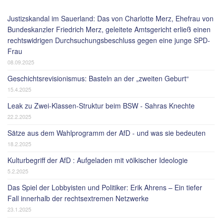
Justizskandal im Sauerland: Das von Charlotte Merz, Ehefrau von
Bundeskanzler Friedrich Merz, geleitete Amtsgericht erließ einen
rechtswidrigen Durchsuchungsbeschluss gegen eine junge SPD-
Frau
08.09.2025
Geschichtsrevisionismus: Basteln an der „zweiten Geburt“
15.4.2025
Leak zu Zwei-Klassen-Struktur beim BSW - Sahras Knechte
22.2.2025
Sätze aus dem Wahlprogramm der AfD - und was sie bedeuten
18.2.2025
Kulturbegriff der AfD : Aufgeladen mit völkischer Ideologie
5.2.2025
Das Spiel der Lobbyisten und Politiker: Erik Ahrens – Ein tiefer
Fall innerhalb der rechtsextremen Netzwerke
23.1.2025