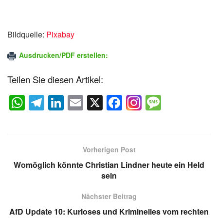
Bildquelle:
Pixabay
Ausdrucken/PDF erstellen:
Teilen Sie diesen Artikel:
W
T
Li
E
X
F
M
h
el
n
m
a
e
at
e
k
ail
c
ss
s
gr
e
e
a
Vorherigen Post
A
a
dI
b
g
Womöglich könnte Christian Lindner heute ein Held
p
m
n
o
e
sein
p
o
Nächster Beitrag
k
AfD Update 10: Kurioses und Kriminelles vom rechten