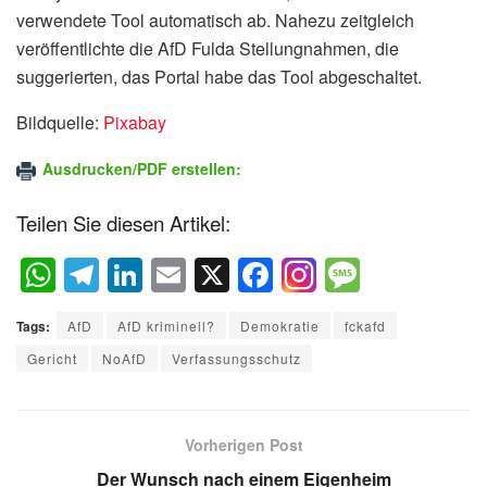
verwendete Tool automatisch ab. Nahezu zeitgleich
veröffentlichte die AfD Fulda Stellungnahmen, die
suggerierten, das Portal habe das Tool abgeschaltet.
Bildquelle:
Pixabay
Ausdrucken/PDF erstellen:
Teilen Sie diesen Artikel:
W
T
Li
E
X
F
M
h
el
n
m
a
e
Tags:
AfD
AfD kriminell?
Demokratie
fckafd
at
e
k
ail
c
ss
Gericht
NoAfD
Verfassungsschutz
s
gr
e
e
a
A
a
dI
b
g
p
m
n
o
e
Vorherigen Post
p
o
Der Wunsch nach einem Eigenheim