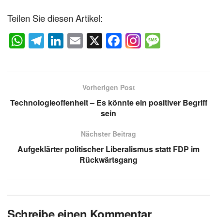
Teilen Sie diesen Artikel:
W
T
Li
E
X
F
M
h
el
n
m
a
e
at
e
k
ail
c
ss
s
gr
e
e
a
Vorherigen Post
A
a
dI
b
g
Technologieoffenheit – Es könnte ein positiver Begriff
p
m
n
o
e
sein
p
o
Nächster Beitrag
k
Aufgeklärter politischer Liberalismus statt FDP im
Rückwärtsgang
Schreibe einen Kommentar