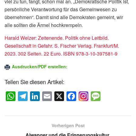
viel zu tun, fangt, schon mal an. „Demokratische Politik ist,
persönliche Verantwortung für das Gemeinwesen zu
übernehmen“. Damit sind alle Demokraten gemeint, wir
alle sollten die Ärmel hochkrempeln.
Harald Welzer: Zeitenende. Politik ohne Leitbild.
Gesellschaft in Gefahr. S. Fischer Verlag. Frankfurt/M.
2023. 302 Seiten. 22 Euro. ISBN 978-3-10-397581-9
Ausdrucken/PDF erstellen:
Teilen Sie diesen Artikel:
W
T
Li
E
X
F
M
h
el
n
m
a
e
at
e
k
ail
c
ss
s
gr
e
e
a
Vorherigen Post
A
a
dI
b
g
Aiwanger und die Erinnerungskultur