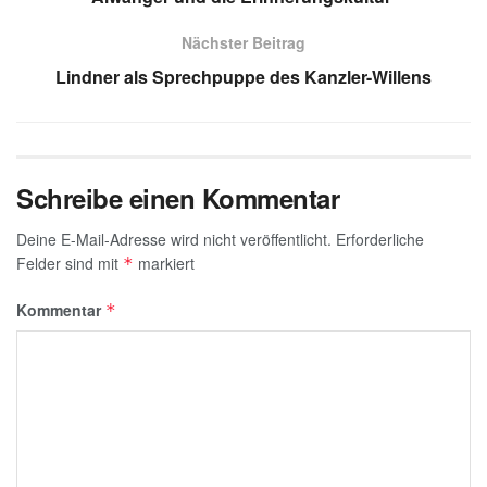
p
m
n
o
e
Nächster Beitrag
p
o
Lindner als Sprechpuppe des Kanzler-Willens
k
Schreibe einen Kommentar
Deine E-Mail-Adresse wird nicht veröffentlicht.
Erforderliche
Felder sind mit
markiert
*
Kommentar
*