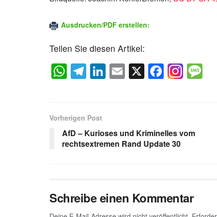
Ausdrucken/PDF erstellen:
Teilen Sie diesen Artikel:
W
T
Li
E
X
F
M
h
el
n
m
a
e
at
e
k
ail
c
s
s
gr
e
e
a
Vorherigen Post
A
a
dI
b
g
AfD – Kurioses und Kriminelles vom
p
m
n
o
e
rechtsextremen Rand Update 30
p
o
k
Schreibe einen Kommentar
Deine E-Mail-Adresse wird nicht veröffentlicht.
Erforder