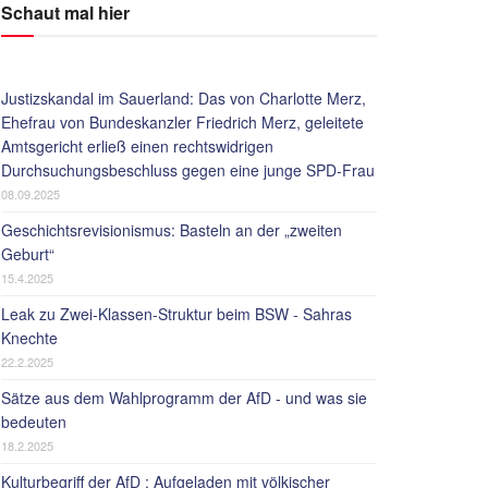
Schaut mal hier
Justizskandal im Sauerland: Das von Charlotte Merz,
Ehefrau von Bundeskanzler Friedrich Merz, geleitete
Amtsgericht erließ einen rechtswidrigen
Durchsuchungsbeschluss gegen eine junge SPD-Frau
08.09.2025
Geschichtsrevisionismus: Basteln an der „zweiten
Geburt“
15.4.2025
Leak zu Zwei-Klassen-Struktur beim BSW - Sahras
Knechte
22.2.2025
Sätze aus dem Wahlprogramm der AfD - und was sie
bedeuten
18.2.2025
Kulturbegriff der AfD : Aufgeladen mit völkischer