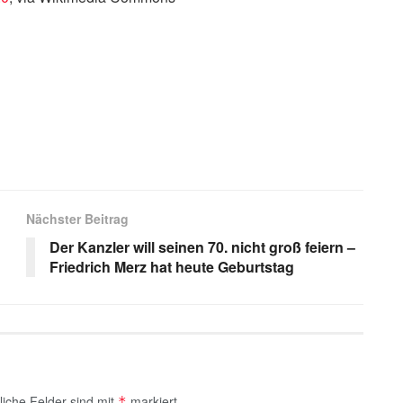
s
Nächster Beitrag
Der Kanzler will seinen 70. nicht groß feiern –
Friedrich Merz hat heute Geburtstag
liche Felder sind mit
markiert
*