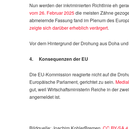
Nun werden der inkriminierten Richtlinie eh g
vom 26. Februar 2025
die meisten Zähne gezoge
abmeiernde Fassung fand im Plenum des Europä
zeigte sich darüber erheblich verärgert
.
Vor dem Hintergrund der Drohung aus Doha und 
4. Konsequenzen der EU
Die EU-Kommission reagierte nicht auf die Drohu
Europäische Parlament, gerichtet zu sein.
Medial
gut, weil Wirtschaftsministerin Reiche in der 
angemeldet ist.
Bildquelle: Joachim KohlerBremen,
CC BY-SA 4