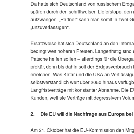
Da hatte sich Deutschland von russischem Erdg
spüren durch den schrittweisen Lieferstopp, de
aufzwangen. „Partner“ kann man somit in zwei Gr
„unzuverlässigen“.
Ersatzweise hat sich Deutschland an den intern
bedingt weit höheren Preisen. Längerfristig sin
Patsche helfen sollen – allerdings für die Überga
prekär, denn bis dahin soll der Erdgasverbrauch 
erreichen. Was Katar und die USA an Verflüssig
selbstverständlich weit über 2050 hinaus verfüg
Langfristverträge mit konstanter Abnahme. Die E
Kunden, weil sie Verträge mit degressivem Vol
2. Die EU will die Nachfrage aus Europa bei
Am 21. Oktober hat die EU-Kommission den Mitg