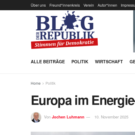
Über uns
Freund*innenkreis
Verein
Autor*innen
Impress
ALLE BEITRÄGE
POLITIK
WIRTSCHAFT
GE
Home
Politik
Europa im Energie
Von
Jochen Luhmann
10. November 2025