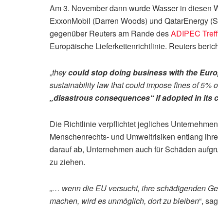
Am 3. November dann wurde Wasser in diesen W
ExxonMobil (Darren Woods) und QatarEnergy (Saa
gegenüber Reuters am Rande des
ADIPEC Treff
Europäische Lieferkettenrichtlinie. Reuters beric
„
they
could stop doing business with the Eur
sustainability law that could impose fines of 5% 
„disastrous consequences“ if adopted in its 
Die Richtlinie verpflichtet jegliches Unternehmen
Menschenrechts- und Umweltrisiken entlang ihren
darauf ab, Unternehmen auch für Schäden aufgr
zu ziehen.
„… wenn die EU versucht, ihre schädigenden Ge
machen, wird es unmöglich, dort zu bleiben
“, sa