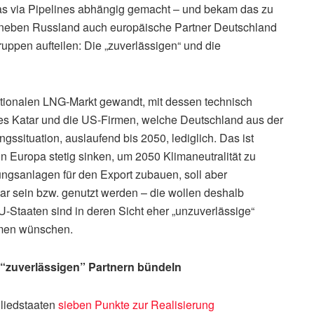
as via Pipelines abhängig gemacht – und bekam das zu
n neben Russland auch europäische Partner Deutschland
uppen aufteilen: Die „zuverlässigen“ und die
ationalen LNG-Markt gewandt, mit dessen technisch
d es Katar und die US-Firmen, welche Deutschland aus der
ngssituation, auslaufend bis 2050, lediglich. Das ist
in Europa stetig sinken, um 2050 Klimaneutralität zu
ungsanlagen für den Export zubauen, soll aber
bar sein bzw. genutzt werden – die wollen deshalb
U-Staaten sind in deren Sicht eher „unzuverlässige“
umen wünschen.
 “zuverlässigen” Partnern bündeln
liedstaaten
sieben Punkte zur Realisierung