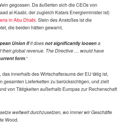
ein gegossen. Da äußerten sich die CEOs von
d al-Kaabi, der zugleich Katars Energieminister ist)
ens in Abu Dhabi
. Stein des Anstoßes ist die
htet, die beiden hätten gewarnt,
opean Union
if
it does
not significantly loosen
a
of their global revenue. The Directive … would have
current form
.
“
, das innerhalb des Wirtschaftsraums der EU tätig ist,
 gesamten Lieferketten zu berücksichtigen, und zielt
und von Tätigkeiten außerhalb Europas zur Rechenschaft
setze weltweit durchzusetzen, wo immer wir Geschäfte
gte Wood.