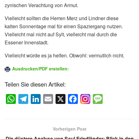
zynischen Verachtung von Armut.
Vielleicht sollten die Herren Merz und Lindner diese
kalten Sonnentage mal für einen Spaziergang nutzen.
Vielleicht mal nicht auf Sylt, vielleicht mal durch die
Essener Innenstadt.
Vielleicht würde es ja helfen. Obwohl: vermutlich nicht.
Ausdrucken/PDF erstellen:
Teilen Sie diesen Artikel:
W
T
Li
E
X
F
M
h
el
n
m
a
e
at
e
k
ail
c
ss
s
gr
e
e
a
Vorherigen Post
A
a
dI
b
g
Die düstere Analyse von Saul Friedländer: Blick in den