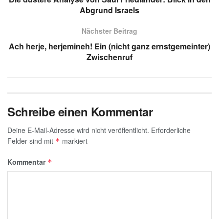
p
m
n
o
e
Abgrund Israels
p
o
Nächster Beitrag
k
Ach herje, herjemineh! Ein (nicht ganz ernstgemeinter)
Zwischenruf
Schreibe einen Kommentar
Deine E-Mail-Adresse wird nicht veröffentlicht.
Erforderliche
Felder sind mit
markiert
*
Kommentar
*