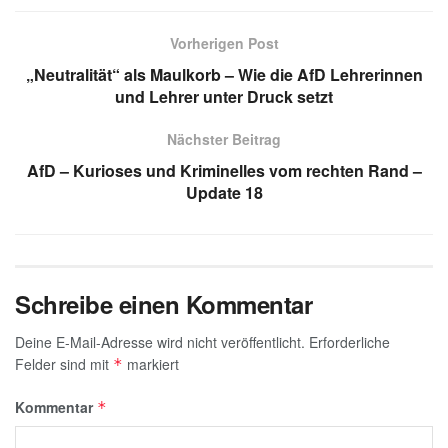
at
e
k
ail
c
ss
s
gr
e
e
a
Vorherigen Post
A
a
dI
b
g
„Neutralität“ als Maulkorb – Wie die AfD Lehrerinnen
p
m
n
o
e
und Lehrer unter Druck setzt
p
o
Nächster Beitrag
k
AfD – Kurioses und Kriminelles vom rechten Rand –
Update 18
Schreibe einen Kommentar
Deine E-Mail-Adresse wird nicht veröffentlicht.
Erforderliche
Felder sind mit
markiert
*
Kommentar
*