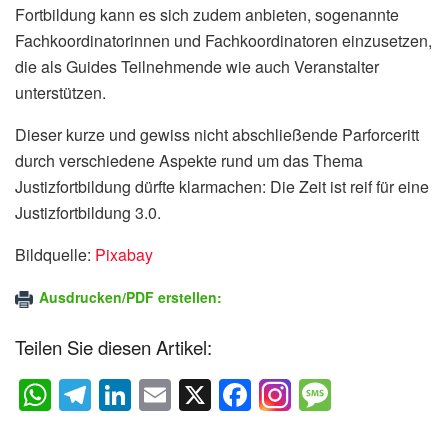
Fortbildung kann es sich zudem anbieten, sogenannte
Fachkoordinatorinnen und Fachkoordinatoren einzusetzen,
die als Guides Teilnehmende wie auch Veranstalter
unterstützen.
Dieser kurze und gewiss nicht abschließende Parforceritt
durch verschiedene Aspekte rund um das Thema
Justizfortbildung dürfte klarmachen: Die Zeit ist reif für eine
Justizfortbildung 3.0.
Bildquelle:
Pixabay
Ausdrucken/PDF erstellen:
Teilen Sie diesen Artikel:
W
T
Li
E
X
F
M
h
el
n
m
a
e