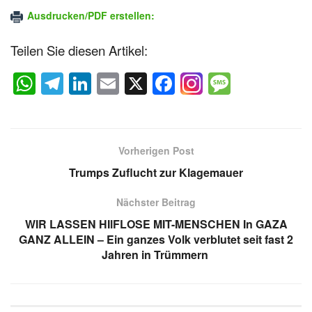
Ausdrucken/PDF erstellen:
Teilen Sie diesen Artikel:
W
T
Li
E
X
F
M
h
el
n
m
a
e
at
e
k
ail
c
ss
s
gr
e
e
a
Vorherigen Post
A
a
dI
b
g
Trumps Zuflucht zur Klagemauer
p
m
n
o
e
Nächster Beitrag
p
o
WIR LASSEN HIlFLOSE MIT-MENSCHEN In GAZA
k
GANZ ALLEIN – Ein ganzes Volk verblutet seit fast 2
Jahren in Trümmern