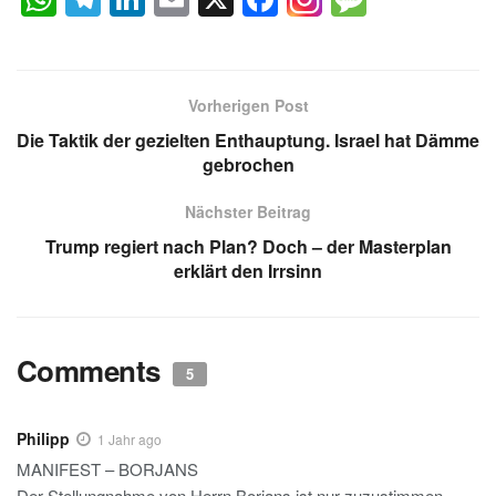
h
el
n
m
a
e
at
e
k
ail
c
ss
s
gr
e
e
a
Vorherigen Post
A
a
dI
b
g
Die Taktik der gezielten Enthauptung. Israel hat Dämme
p
m
n
o
e
gebrochen
p
o
Nächster Beitrag
k
Trump regiert nach Plan? Doch – der Masterplan
erklärt den Irrsinn
Comments
5
Philipp
1 Jahr ago
MANIFEST – BORJANS
Der Stellungnahme von Herrn Borjans ist nur zuzustimmen.