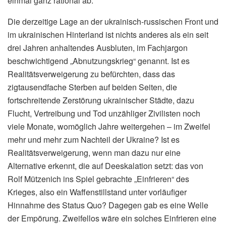
einmal ganz rational ab:
Die derzeitige Lage an der ukrainisch-russischen Front und
im ukrainischen Hinterland ist nichts anderes als ein seit
drei Jahren anhaltendes Ausbluten, im Fachjargon
beschwichtigend „Abnutzungskrieg“ genannt. Ist es
Realitätsverweigerung zu befürchten, dass das
zigtausendfache Sterben auf beiden Seiten, die
fortschreitende Zerstörung ukrainischer Städte, dazu
Flucht, Vertreibung und Tod unzähliger Zivilisten noch
viele Monate, womöglich Jahre weitergehen – im Zweifel
mehr und mehr zum Nachteil der Ukraine? Ist es
Realitätsverweigerung, wenn man dazu nur eine
Alternative erkennt, die auf Deeskalation setzt: das von
Rolf Mützenich ins Spiel gebrachte „Einfrieren“ des
Krieges, also ein Waffenstillstand unter vorläufiger
Hinnahme des Status Quo? Dagegen gab es eine Welle
der Empörung. Zweifellos wäre ein solches Einfrieren eine