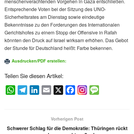
menschenverachtenden Vorgehen in Gaza entschließen.
Entsprechende Voten bei der Sitzung des UNO-
Sicherheitsrates am Dienstag sowie eindeutige
Bekenntnisse zu den Forderungen des Internationalen
Gerichtshofes zu einem Stopp der Offensive in Rafah
könnten den Druck auf Israel wirksam erhöhen. Das Gebot
der Stunde für Deutschland heißt: Farbe bekennen.
Ausdrucken/PDF erstellen:
Teilen Sie diesen Artikel:
W
T
Li
E
X
F
M
h
el
n
m
a
e
at
e
k
ail
c
ss
s
gr
e
e
a
Vorherigen Post
A
a
dI
b
g
Schwerer Schlag für die Demokratie: Thüringen rückt