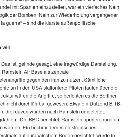
el mit Spanien einzustellen, war ein vierfaches Nein:
 Logik der Bomben, Nein zur Wiederholung vergangener
la guerra“ – sind die klarste außenpolitische
.
 will
. Das ist, gelinde gesagt, eine fragwürdige Darstellung.
e Ramstein Air Base als zentrale
tenangriffe gegen den Iran zu nutzen. Sämtliche
le an in den USA stationierte Piloten laufen über die
truktur wären die Angriffe, so berichten es die Berliner
ch nicht durchführbar gewesen. Etwa ein Dutzend B-1B-
n, drei davon wurden nach Ramstein umgeleitet.
gdahlem. Die BBC berichtet, Ramstein operiere rund um
en worden. Ein hochmodernes elektronisches
stmals auf europäischem Boden gesichtet, wurde in