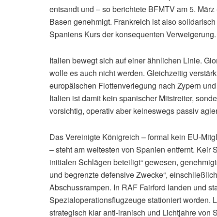
entsandt und – so berichtete BFMTV am 5. März –
Basen genehmigt. Frankreich ist also solidarisc
Spaniens Kurs der konsequenten Verweigerung.
Italien bewegt sich auf einer ähnlichen Linie. Gior
wolle es auch nicht werden. Gleichzeitig verstärk
europäischen Flottenverlegung nach Zypern und k
Italien ist damit kein spanischer Mitstreiter, sond
vorsichtig, operativ aber keineswegs passiv agier
Das Vereinigte Königreich – formal kein EU-Mitg
– steht am weitesten von Spanien entfernt. Keir S
initialen Schlägen beteiligt“ gewesen, genehmigt
und begrenzte defensive Zwecke“, einschließlich
Abschussrampen. In RAF Fairford landen und st
Spezialoperationsflugzeuge stationiert worden. L
strategisch klar anti-iranisch und Lichtjahre von 