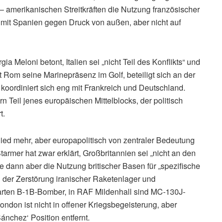
 amerikanischen Streitkräften die Nutzung französischer
h mit Spanien gegen Druck von außen, aber nicht auf
gia Meloni betont, Italien sei „nicht Teil des Konflikts“ und
t Rom seine Marinepräsenz im Golf, beteiligt sich an der
oordiniert sich eng mit Frankreich und Deutschland.
ern Teil jenes europäischen Mittelblocks, der politisch
t.
lied mehr, aber europapolitisch von zentraler Bedeutung
tarmer hat zwar erklärt, Großbritannien sei „nicht an den
e dann aber die Nutzung britischer Basen für „spezifische
 der Zerstörung iranischer Raketenlager und
arten B-1B-Bomber, in RAF Mildenhall sind MC-130J-
ondon ist nicht in offener Kriegsbegeisterung, aber
Sánchez‘ Position entfernt.