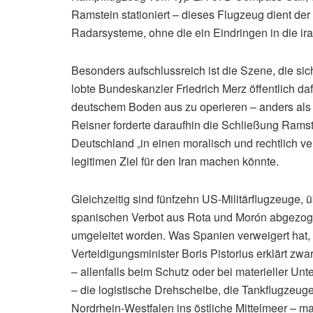
Ramstein stationiert – dieses Flugzeug dient de
Radarsysteme, ohne die ein Eindringen in die ira
Besonders aufschlussreich ist die Szene, die s
lobte Bundeskanzler Friedrich Merz öffentlich d
deutschem Boden aus zu operieren – anders als
Reisner forderte daraufhin die Schließung Rams
Deutschland „in einen moralisch und rechtlich ve
legitimen Ziel für den Iran machen könnte.
Gleichzeitig sind fünfzehn US-Militärflugzeuge
spanischen Verbot aus Rota und Morón abgezog
umgeleitet worden. Was Spanien verweigert hat
Verteidigungsminister Boris Pistorius erklärt zw
– allenfalls beim Schutz oder bei materieller Un
– die logistische Drehscheibe, die Tankflugzeuge
Nordrhein-Westfalen ins östliche Mittelmeer – 