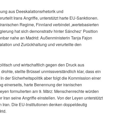
hung aus Deeskalationsrhetorik und
rteilt Irans Angriffe, unterstützt harte EU-Sanktionen.
iranischen Regime, Finnland verbindet „wertebasierten
ierung hat sich demonstrativ hinter Sánchez‘ Position
kennbar nahe an Madrid: Außenministerin Tanja Fajon
alation und Zurückhaltung und verurteilte den
litisch und wirtschaftlich gegen den Druck aus
drohte, stellte Brüssel unmissverständlich klar, dass ein
. In der Sicherheitspolitik aber folgt die Kommission einer
g einerseits, harte Benennung der iranischen
Leyen formulierten am 9. März: Menschenrechte würden
 Iran seine Angriffe einstellen. Von der Leyen unterstützt
 Iran. Die EU-Institutionen denken doppeldeutig
rid.