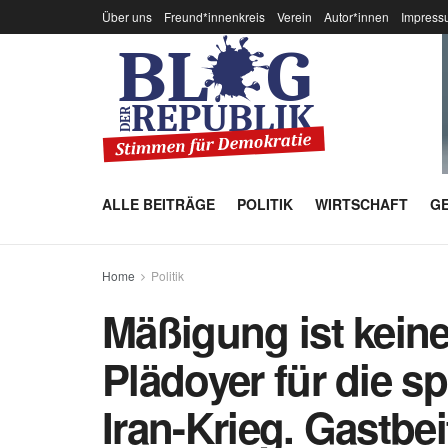
Über uns
Freund*innenkreis
Verein
Autor*innen
Impress
ALLE BEITRÄGE
POLITIK
WIRTSCHAFT
GE
Home
Politik
Mäßigung ist kein
Plädoyer für die 
Iran-Krieg. Gastbe