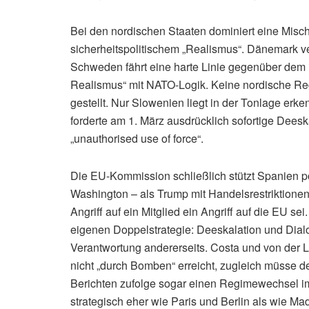
Bei den nordischen Staaten dominiert eine Misc
sicherheitspolitischem „Realismus“. Dänemark veru
Schweden fährt eine harte Linie gegenüber dem 
Realismus“ mit NATO-Logik. Keine nordische Reg
gestellt. Nur Slowenien liegt in der Tonlage er
forderte am 1. März ausdrücklich sofortige Deesk
„unauthorised use of force“.
Die EU-Kommission schließlich stützt Spanien po
Washington – als Trump mit Handelsrestriktionen 
Angriff auf ein Mitglied ein Angriff auf die EU sei
eigenen Doppelstrategie: Deeskalation und Dialo
Verantwortung andererseits. Costa und von der 
nicht „durch Bomben“ erreicht, zugleich müsse der
Berichten zufolge sogar einen Regimewechsel im
strategisch eher wie Paris und Berlin als wie Mad