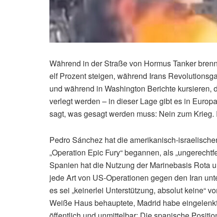
Während in der Straße von Hormus Tanker brenn
elf Prozent steigen, während Irans Revolutionsga
und während in Washington Berichte kursieren, d
verlegt werden – in dieser Lage gibt es in Europ
sagt, was gesagt werden muss: Nein zum Krieg. 
Pedro Sánchez hat die amerikanisch-israelischen 
„Operation Epic Fury“ begannen, als „ungerechtfert
Spanien hat die Nutzung der Marinebasis Rota un
jede Art von US-Operationen gegen den Iran unter
es sei „keinerlei Unterstützung, absolut keine“ 
Weiße Haus behauptete, Madrid habe eingelenkt
öffentlich und unmittelbar: Die spanische Positio