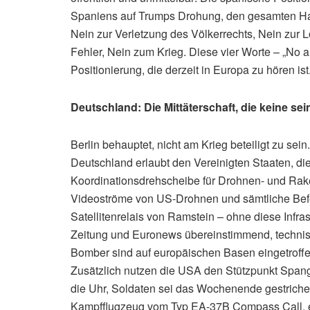
Spaniens auf Trumps Drohung, den gesamten Hand
Nein zur Verletzung des Völkerrechts, Nein zur
Fehler, Nein zum Krieg. Diese vier Worte – „No a 
Positionierung, die derzeit in Europa zu hören ist
Deutschland: Die Mittäterschaft, die keine sein
Berlin behauptet, nicht am Krieg beteiligt zu sein
Deutschland erlaubt den Vereinigten Staaten, di
Koordinationsdrehscheibe für Drohnen- und Rake
Videoströme von US-Drohnen und sämtliche Befeh
Satellitenrelais von Ramstein – ohne diese Infras
Zeitung und Euronews übereinstimmend, technis
Bomber sind auf europäischen Basen eingetroffe
Zusätzlich nutzen die USA den Stützpunkt Span
die Uhr, Soldaten sei das Wochenende gestrich
Kampfflugzeug vom Typ EA-37B Compass Call, er