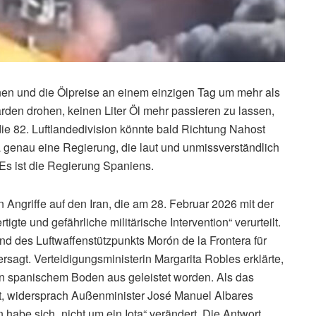
en und die Ölpreise an einem einzigen Tag um mehr als
rden drohen, keinen Liter Öl mehr passieren zu lassen,
ie 82. Luftlandedivision könnte bald Richtung Nahost
a genau eine Regierung, die laut und unmissverständlich
Es ist die Regierung Spaniens.
Angriffe auf den Iran, die am 28. Februar 2026 mit der
igte und gefährliche militärische Intervention“ verurteilt.
d des Luftwaffenstützpunkts Morón de la Frontera für
sagt. Verteidigungsministerin Margarita Robles erklärte,
von spanischem Boden aus geleistet worden. Als das
, widersprach Außenminister José Manuel Albares
n habe sich „nicht um ein Iota“ verändert. Die Antwort