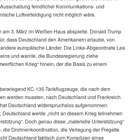
r Ausschaltung feindlicher Kommunikations- und
nische Luftverteidigung nicht möglich wäre.
ich am 3. März im Weißen Haus abspielte. Donald Trump
afür, dass Deutschland den Amerikanern erlaube, von
 andere europäische Länder. Die Linke-Abgeordnete Lea
teins und warnte, die Bundesregierung ziehe
rwerflichen Krieg“ hinein, der die Basis zu einem
, überwiegend KC-135-Tankflugzeuge, die nach dem
en werden mussten, nach Deutschland und Frankreich
, hat Deutschland widerspruchslos aufgenommen.
ar, Deutschland werde „nicht an diesem Krieg teilnehmen
terstützung“. Doch genau diese „materielle Unterstützung“
, die Drohnenkoordination, die Verlegung der Fregatte
macht Deutschland faktisch zum Komplizen eines