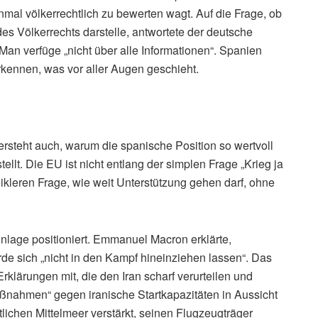
nmal völkerrechtlich zu bewerten wagt. Auf die Frage, ob
des Völkerrechts darstelle, antwortete der deutsche
n verfüge „nicht über alle Informationen“. Spanien
rkennen, was vor aller Augen geschieht.
ersteht auch, warum die spanische Position so wertvoll
tellt. Die EU ist nicht entlang der simplen Frage „Krieg ja
eikleren Frage, wie weit Unterstützung gehen darf, ohne
onlage positioniert. Emmanuel Macron erklärte,
erde sich „nicht in den Kampf hineinziehen lassen“. Das
rklärungen mit, die den Iran scharf verurteilen und
nahmen“ gegen iranische Startkapazitäten in Aussicht
stlichen Mittelmeer verstärkt, seinen Flugzeugträger