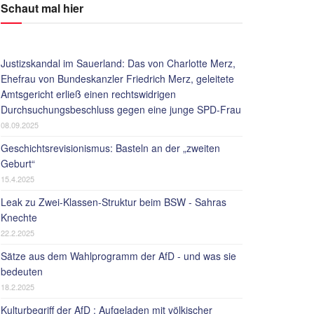
Schaut mal hier
Justizskandal im Sauerland: Das von Charlotte Merz,
Ehefrau von Bundeskanzler Friedrich Merz, geleitete
Amtsgericht erließ einen rechtswidrigen
Durchsuchungsbeschluss gegen eine junge SPD-Frau
08.09.2025
Geschichtsrevisionismus: Basteln an der „zweiten
Geburt“
15.4.2025
Leak zu Zwei-Klassen-Struktur beim BSW - Sahras
Knechte
22.2.2025
Sätze aus dem Wahlprogramm der AfD - und was sie
bedeuten
18.2.2025
Kulturbegriff der AfD : Aufgeladen mit völkischer