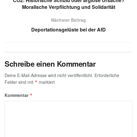
A
a
dI
b
g
CO2: Historische Schuld oder arglose Ursache?
p
m
n
o
e
Moralische Verpflichtung und Solidarität
p
o
Nächster Beitrag
k
Deportationsgelüste bei der AfD
Schreibe einen Kommentar
Deine E-Mail-Adresse wird nicht veröffentlicht.
Erforderliche
Felder sind mit
markiert
*
Kommentar
*