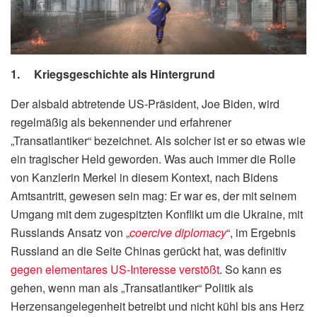
1. Kriegsgeschichte als Hintergrund
Der alsbald abtretende US-Präsident, Joe Biden, wird
regelmäßig als bekennender und erfahrener
„Transatlantiker“ bezeichnet. Als solcher ist er so etwas wie
ein tragischer Held geworden. Was auch immer die Rolle
von Kanzlerin Merkel in diesem Kontext, nach Bidens
Amtsantritt, gewesen sein mag: Er war es, der mit seinem
Umgang mit dem zugespitzten Konflikt um die Ukraine, mit
Russlands Ansatz von „
coercive diplomacy
“, im Ergebnis
Russland an die Seite Chinas gerückt hat, was definitiv
gegen elementares US-Interesse verstößt
. So kann es
gehen, wenn man als „Transatlantiker“ Politik als
Herzensangelegenheit betreibt und nicht kühl bis ans Herz