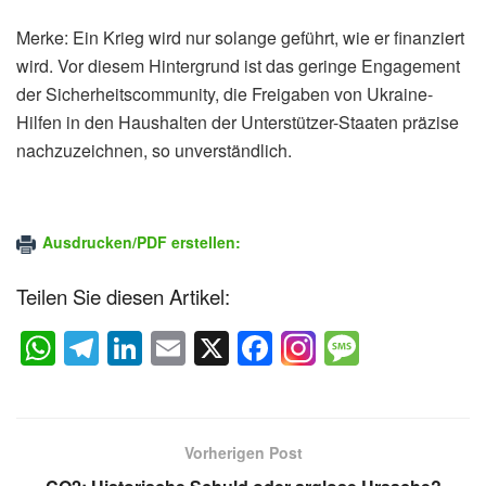
Merke: Ein Krieg wird nur solange geführt, wie er finanziert
wird. Vor diesem Hintergrund ist das geringe Engagement
der Sicherheitscommunity, die Freigaben von Ukraine-
Hilfen in den Haushalten der Unterstützer-Staaten präzise
nachzuzeichnen, so unverständlich.
Ausdrucken/PDF erstellen:
Teilen Sie diesen Artikel:
W
T
Li
E
X
F
M
h
el
n
m
a
e
at
e
k
ail
c
ss
s
gr
e
e
a
Vorherigen Post