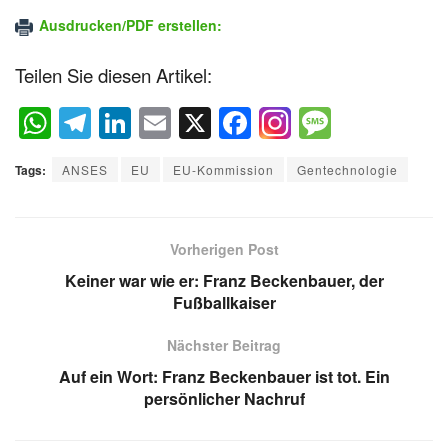
Ausdrucken/PDF erstellen:
Teilen Sie diesen Artikel:
W
T
Li
E
X
F
M
h
el
n
m
a
e
Tags:
ANSES
EU
EU-Kommission
Gentechnologie
at
e
k
ail
c
ss
s
gr
e
e
a
A
a
dI
b
g
Vorherigen Post
p
m
n
o
e
Keiner war wie er: Franz Beckenbauer, der
Fußballkaiser
p
o
k
Nächster Beitrag
Auf ein Wort: Franz Beckenbauer ist tot. Ein
persönlicher Nachruf