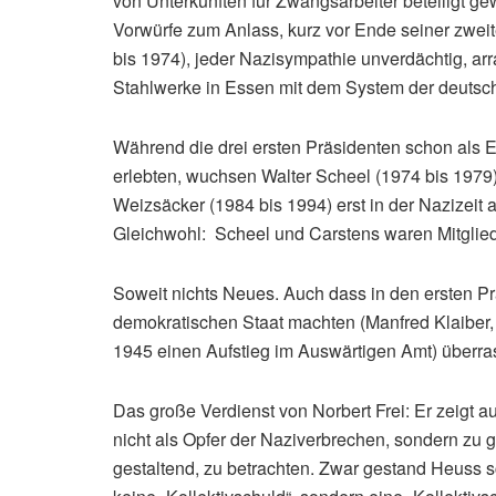
von Unterkünften für Zwangsarbeiter beteiligt g
Vorwürfe zum Anlass, kurz vor Ende seiner zwei
bis 1974), jeder Nazisympathie unverdächtig, arr
Stahlwerke in Essen mit dem System der deutsch
Während die drei ersten Präsidenten schon als
erlebten, wuchsen Walter Scheel (1974 bis 1979)
Weizsäcker (1984 bis 1994) erst in der Nazizeit
Gleichwohl: Scheel und Carstens waren Mitglie
Soweit nichts Neues. Auch dass in den ersten P
demokratischen Staat machten (Manfred Klaiber, 
1945 einen Aufstieg im Auswärtigen Amt) überras
Das große Verdienst von Norbert Frei: Er zeigt a
nicht als Opfer der Naziverbrechen, sondern zu g
gestaltend, zu betrachten. Zwar gestand Heuss 