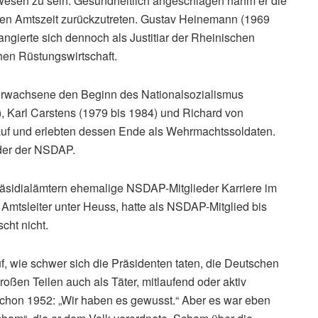
ewesen zu sein. Gesundheitlich angeschlagen nahm er die
ten Amtszeit zurückzutreten. Gustav Heinemann (1969
angierte sich dennoch als Justitiar der Rheinischen
en Rüstungswirtschaft.
 Erwachsene den Beginn des Nationalsozialismus
, Karl Carstens (1979 bis 1984) und Richard von
 auf und erlebten dessen Ende als Wehrmachtssoldaten.
der der NSDAP.
räsidialämtern ehemalige NSDAP-Mitglieder Karriere im
Amtsleiter unter Heuss, hatte als NSDAP-Mitglied bis
cht nicht.
uf, wie schwer sich die Präsidenten taten, die Deutschen
roßen Teilen auch als Täter, mitlaufend oder aktiv
schon 1952: „Wir haben es gewusst.“ Aber es war eben