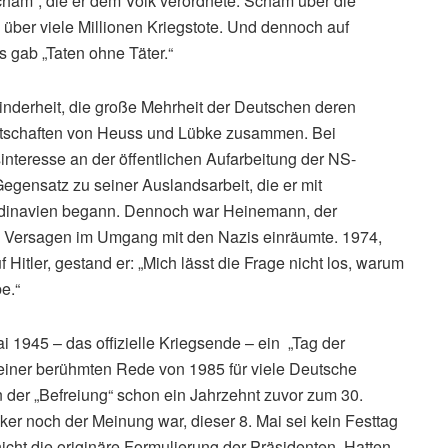
scham“, die er dem Volk verordnete. Scham über die
über viele Millionen Kriegstote. Und dennoch auf
s gab „Taten ohne Täter.“
Minderheit, die große Mehrheit der Deutschen deren
 Botschaften von Heuss und Lübke zusammen. Bei
interesse an der öffentlichen Aufarbeitung der NS-
egensatz zu seiner Auslandsarbeit, die er mit
inavien begann. Dennoch war Heinemann, der
hes Versagen im Umgang mit den Nazis einräumte. 1974,
 Hitler, gestand er: „Mich lässt die Frage nicht los, warum
e.“
ai 1945 – das offizielle Kriegsende – ein „Tag der
seiner berühmten Rede von 1985 für viele Deutsche
on der „Befreiung“ schon ein Jahrzehnt zuvor zum 30.
er noch der Meinung war, dieser 8. Mai sei kein Festtag
icht die originäre Formulierung der Präsidenten. Hatten