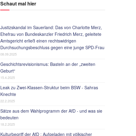
Schaut mal hier
Justizskandal im Sauerland: Das von Charlotte Merz,
Ehefrau von Bundeskanzler Friedrich Merz, geleitete
Amtsgericht erließ einen rechtswidrigen
Durchsuchungsbeschluss gegen eine junge SPD-Frau
08.09.2025
Geschichtsrevisionismus: Basteln an der „zweiten
Geburt“
15.4.2025
Leak zu Zwei-Klassen-Struktur beim BSW - Sahras
Knechte
22.2.2025
Sätze aus dem Wahlprogramm der AfD - und was sie
bedeuten
18.2.2025
Kulturbegriff der AfD : Aufgeladen mit völkischer