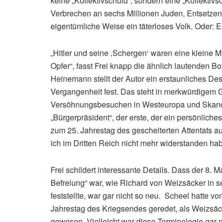
keine „Kollektivschuld“, sondern eine „Kollektiv
Verbrechen an sechs Millionen Juden, Entsetzen 
eigentümliche Weise ein täterloses Volk. Oder: E
„Hitler und seine ‚Schergen‘ waren eine kleine 
Opfer“, fasst Frei knapp die ähnlich lautenden
Heinemann stellt der Autor ein erstaunliches Des
Vergangenheit fest. Das steht in merkwürdigem G
Versöhnungsbesuchen in Westeuropa und Skand
„Bürgerpräsident“, der erste, der ein persönlic
zum 25. Jahrestag des gescheiterten Attentats auf
ich im Dritten Reich nicht mehr widerstanden hab
Frei schildert interessante Details. Dass der 8. M
Befreiung“ war, wie Richard von Weizsäcker in 
feststellte, war gar nicht so neu. Scheel hatte v
Jahrestag des Kriegsendes geredet, als Weizsäck
gewesen. Vielleicht war diese Terminologie gar n