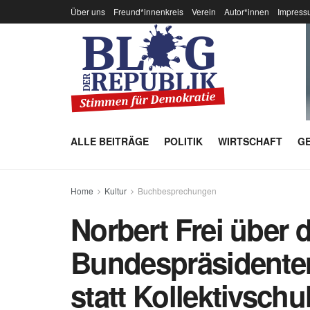
Über uns
Freund*innenkreis
Verein
Autor*innen
Impress
ALLE BEITRÄGE
POLITIK
WIRTSCHAFT
GE
Home
Kultur
Buchbesprechungen
Norbert Frei über 
Bundespräsidenten
statt Kollektivschu