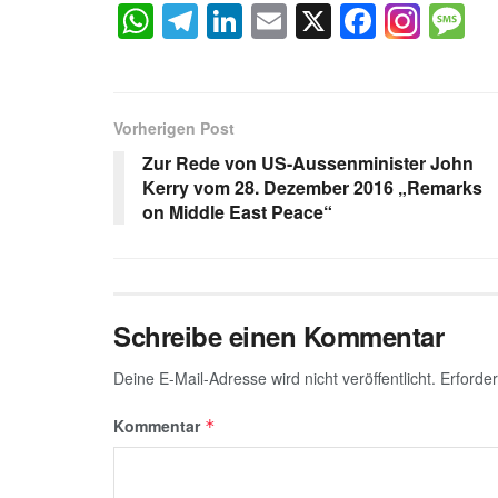
W
T
Li
E
X
F
M
h
el
n
m
a
e
at
e
k
ail
c
s
s
gr
e
e
a
Vorherigen Post
A
a
dI
b
g
Zur Rede von US-Aussenminister John
p
m
n
o
e
Kerry vom 28. Dezember 2016 „Remarks
on Middle East Peace“
p
o
k
Schreibe einen Kommentar
Deine E-Mail-Adresse wird nicht veröffentlicht.
Erforder
Kommentar
*