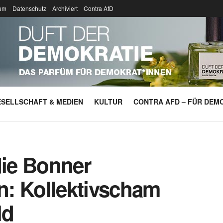
um
Datenschutz
Archiviert
Contra AfD
SELLSCHAFT & MEDIEN
KULTUR
CONTRA AFD – FÜR DEMO
die Bonner
: Kollektivscham
ld