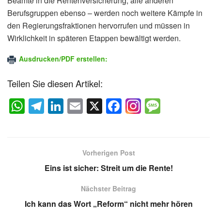
Beamte in die Rentenversicherung, alle anderen
Berufsgruppen ebenso – werden noch weitere Kämpfe in
den Regierungsfraktionen hervorrufen und müssen in
Wirklichkeit in späteren Etappen bewältigt werden.
Ausdrucken/PDF erstellen:
Teilen Sie diesen Artikel:
W
T
Li
E
X
F
M
h
el
n
m
a
e
at
e
k
ail
c
ss
s
gr
e
e
a
Vorherigen Post
A
a
dI
b
g
Eins ist sicher: Streit um die Rente!
p
m
n
o
e
Nächster Beitrag
p
o
Ich kann das Wort „Reform“ nicht mehr hören
k