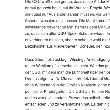
Die CSU weiß doch genau, dass diese Art der 
darauf gepocht hätte, auf ihr Wunsch-Projekt. W
die quasi nur Ausländer zahlen müssen, vor Geri
Scheuer wussten es ja besser. Die Maut kommt.
allwissende bayerische Ministerpräsident Markus S
zu, dass sein alter CSU-Spezi Scheuer wieder i
er verhindern müssen, aber er scheute wohl di
Bezirkschef aus Niederbayern, Scheuer, der inz
Dass Söder jetzt beklagt, Wissings Ankündigung,
reiner Wahlkampf, verstehe ich nicht. War das 
der CSU, mit dem man die Lufthoheit über den 
Denen zeigen wir´s. Mia san mir. Jetzt darauf h
ohne Widerstand in der Großen Koalition, ohne d
politischer Kindergarten. Die CSU als Teil der 
und es war nicht anders. Es war das selbstherrl
entschieden und zu verantworten hat. Es darf n