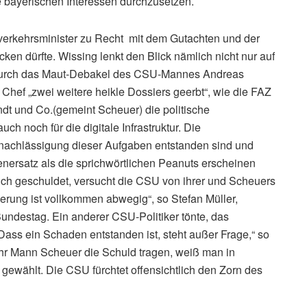
re bayerischen Interessen durchzusetzen.
verkehrsminister zu Recht mit dem Gutachten und der
en dürfte. Wissing lenkt den Blick nämlich nicht nur auf
 durch das Maut-Debakel des CSU-Mannes Andreas
 Chef „zwei weitere heikle Dossiers geerbt“, wie die FAZ
dt und Co.(gemeint Scheuer) die politische
ch noch für die digitale Infrastruktur. Die
ernachlässigung dieser Aufgaben entstanden sind und
enersatz als die sprichwörtlichen Peanuts erscheinen
ch geschuldet, versucht die CSU von ihrer und Scheuers
erung ist vollkommen abwegig“, so Stefan Müller,
undestag. Ein anderer CSU-Politiker tönte, das
Dass ein Schaden entstanden ist, steht außer Frage,“ so
hr Mann Scheuer die Schuld tragen, weiß man in
gewählt. Die CSU fürchtet offensichtlich den Zorn des