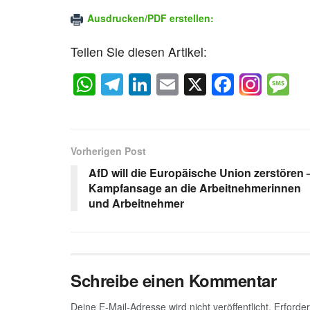
Ausdrucken/PDF erstellen:
Teilen Sie diesen Artikel:
W
T
Li
E
X
F
M
h
el
n
m
a
e
at
e
k
ail
c
s
s
gr
e
e
a
Vorherigen Post
A
a
dI
b
g
AfD will die Europäische Union zerstören 
p
m
n
o
e
Kampfansage an die Arbeitnehmerinnen
und Arbeitnehmer
p
o
k
Schreibe einen Kommentar
Deine E-Mail-Adresse wird nicht veröffentlicht.
Erforder