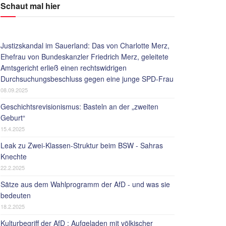
Schaut mal hier
Justizskandal im Sauerland: Das von Charlotte Merz,
Ehefrau von Bundeskanzler Friedrich Merz, geleitete
Amtsgericht erließ einen rechtswidrigen
Durchsuchungsbeschluss gegen eine junge SPD-Frau
08.09.2025
Geschichtsrevisionismus: Basteln an der „zweiten
Geburt“
15.4.2025
Leak zu Zwei-Klassen-Struktur beim BSW - Sahras
Knechte
22.2.2025
Sätze aus dem Wahlprogramm der AfD - und was sie
bedeuten
18.2.2025
Kulturbegriff der AfD : Aufgeladen mit völkischer