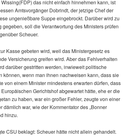
 Wissing(FDP) das nicht einfach hinnehmen kann, ist
essen Amtsvorgänger Dobrindt, der jetzige Chef der
iese ungenießbare Suppe eingebrockt. Darüber wird zu
g gegeben, soll die Verantwortung des Ministers prüfen
genüber Scheuer.
zur Kasse gebeten wird, weil das Ministergesetz es
de Versicherung greifen wird. Aber das Fehlverhalten
d darüber gestritten werden, inwieweit politische
n können, wenn man ihnen nachweisen kann, dass sie
te von einem Minister mindestens erwarten dürfen, dass
Europäischen Gerichtshof abgewartet hätte, ehe er die
getan zu haben, war ein großer Fehler, zeugte von einer
her dämlich war, wie der Kommentator des „Bonner
nd hinzu.
te CSU beklagt: Scheuer hätte nicht allein gehandelt.