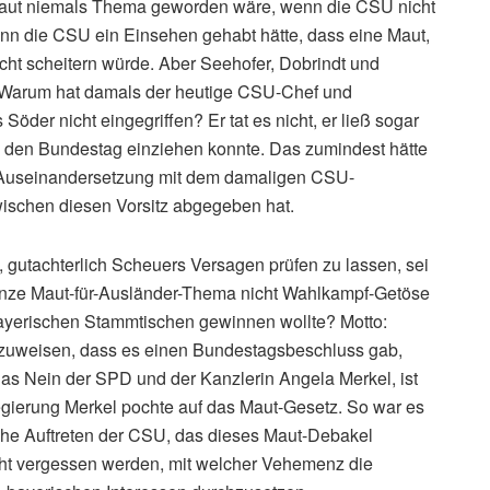
Maut niemals Thema geworden wäre, wenn die CSU nicht
enn die CSU ein Einsehen gehabt hätte, dass eine Maut,
cht scheitern würde. Aber Seehofer, Dobrindt und
 Warum hat damals der heutige CSU-Chef und
öder nicht eingegriffen? Er tat es nicht, er ließ sogar
n den Bundestag einziehen konnte. Das zumindest hätte
e Auseinandersetzung mit dem damaligen CSU-
wischen diesen Vorsitz abgegeben hat.
 gutachterlich Scheuers Versagen prüfen zu lassen, sei
ganze Maut-für-Ausländer-Thema nicht Wahlkampf-Getöse
bayerischen Stammtischen gewinnen wollte? Motto:
inzuweisen, dass es einen Bundestagsbeschluss gab,
as Nein der SPD und der Kanzlerin Angela Merkel, ist
Regierung Merkel pochte auf das Maut-Gesetz. So war es
iche Auftreten der CSU, das dieses Maut-Debakel
icht vergessen werden, mit welcher Vehemenz die