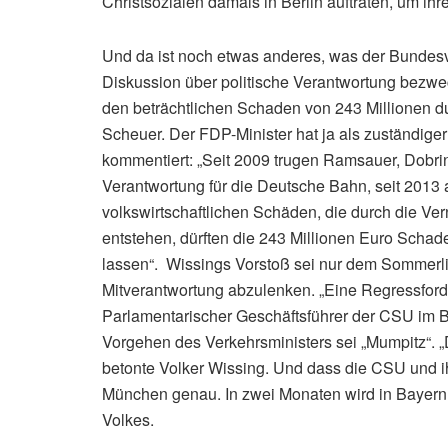
Christsozialen damals in Berlin auftraten, um ih
Und da ist noch etwas anderes, was der Bundes
Diskussion über politische Verantwortung bezweck
den beträchtlichen Schaden von 243 Millionen
Scheuer. Der FDP-Minister hat ja als zuständiger
kommentiert: „Seit 2009 trugen Ramsauer, Dobrin
Verantwortung für die Deutsche Bahn, seit 2013 au
volkswirtschaftlichen Schäden, die durch die V
entstehen, dürften die 243 Millionen Euro Schad
lassen“. Wissings Vorstoß sei nur dem Sommerli
Mitverantwortung abzulenken. „Eine Regressford
Parlamentarischer Geschäftsführer der CSU im B
Vorgehen des Verkehrsministers sei „Mumpitz“. „
betonte Volker Wissing. Und dass die CSU und i
München genau. In zwei Monaten wird in Bayern 
Volkes.