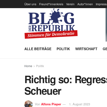
Über uns
Freund*innenkreis
Verein
Autor*innen
Impress
ALLE BEITRÄGE
POLITIK
WIRTSCHAFT
GE
Home
Politik
Richtig so: Regres
Scheuer
Von
Alfons Pieper
1. August 2023