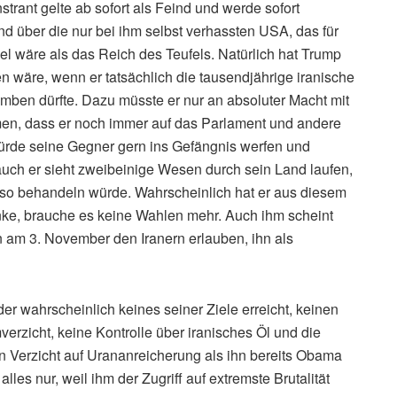
ant gelte ab sofort als Feind und werde sofort
 über die nur bei ihm selbst verhassten USA, das für
 wäre als das Reich des Teufels. Natürlich hat Trump
n wäre, wenn er tatsächlich die tausendjährige iranische
bomben dürfte. Dazu müsste er nur an absoluter Macht mit
men, dass er noch immer auf das Parlament und andere
ürde seine Gegner gern ins Gefängnis werfen und
ch er sieht zweibeinige Wesen durch sein Land laufen,
e so behandeln würde. Wahrscheinlich hat er aus diesem
enke, brauche es keine Wahlen mehr. Auch ihm scheint
 am 3. November den Iranern erlauben, ihn als
, der wahrscheinlich keines seiner Ziele erreicht, keinen
rzicht, keine Kontrolle über iranisches Öl und die
 Verzicht auf Urananreicherung als ihn bereits Obama
les nur, weil ihm der Zugriff auf extremste Brutalität