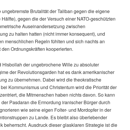
e ungebremste Brutalität der Taliban gegen die eigene
 Hälfte), gegen die der Versuch einer NATO-geschützten
ymmetrische Auseinandersetzung zwischen
nung zu halten hatten (nicht immer konsequent), und
allen menschlichen Regeln fühlten und sich nachts an
t den Ordnungskräften kooperierten.
d Hisbollah der ungebrochene Wille zu absoluter
gime der Revolutionsgarden hat es dank amerikanischer
hrung zu übernehmen. Dabei wird die theokratische
 bei Kommunismus und Christentum wird die Priorität der
nzentriert, die Mitmenschen haben nichts davon. So kann
e der Pasdaran die Ermordung iranischer Bürger durch
norieren wie seine eigen Folter- und Mordopfer in der
entionstruppen zu Lande. Es bleibt also überlebender
k beherrscht. Ausdruck dieser glasklaren Strategie ist die