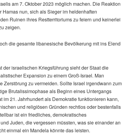
raelis am 7. Oktober 2023 möglich machen. Die Reaktion
der Hamas nun, sich als Sieger im heldenhaften
den Ruinen ihres Restterritoriums zu feiern und keinerlei
zu zeigen.
 noch die gesamte libanesische Bevölkerung mit ins Elend
ät der israelischen Kriegsführung sieht der Staat die
ialistischer Expansion zu einem Groß-Israel. Man
ale Zerstörung zu vermeiden. Sollte Israel irgendwann zum
itige Brutalissimophase als Beginn eines Untergangs
at im 21. Jahrhundert als Demokratie funktionieren kann,
nischen und religiösen Gründen rechtlos oder bestenfalls
llbar ist ein friedliches, demokratisches
und Juden, die vergessen müssten, was sie einander an
ht einmal ein Mandela könnte das leisten.