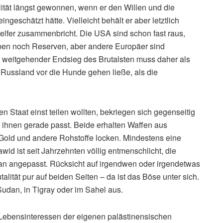
ität längst gewonnen, wenn er den Willen und die
ingeschätzt hätte. Vielleicht behält er aber letztlich
elfer zusammenbricht. Die USA sind schon fast raus,
ben noch Reserven, aber andere Europäer sind
rial weitgehender Endsieg des Brutalsten muss daher als
 Russland vor die Hunde gehen ließe, als die
n Staat einst teilen wollten, bekriegen sich gegenseitig
s ihnen gerade passt. Beide erhalten Waffen aus
 Gold und andere Rohstoffe locken. Mindestens eine
id ist seit Jahrzehnten völlig entmenschlicht, die
han angepasst. Rücksicht auf irgendwen oder irgendetwas
alität pur auf beiden Seiten – da ist das Böse unter sich.
udan, in Tigray oder im Sahel aus.
er Lebensinteressen der eigenen palästinensischen