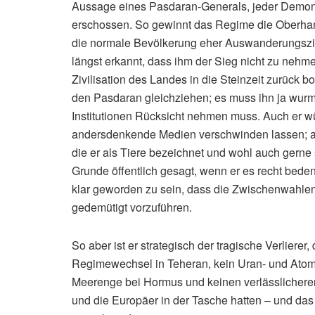
Aussage eines Pasdaran-Generals, jeder Demonstr
erschossen. So gewinnt das Regime die Oberhand
die normale Bevölkerung eher Auswanderungsziel
längst erkannt, dass ihm der Sieg nicht zu nehme
Zivilisation des Landes in die Steinzeit zurück 
den Pasdaran gleichziehen; es muss ihn ja wur
Institutionen Rücksicht nehmen muss. Auch er w
andersdenkende Medien verschwinden lassen; au
die er als Tiere bezeichnet und wohl auch gern
Grunde öffentlich gesagt, wenn er es recht bed
klar geworden zu sein, dass die Zwischenwahlen
gedemütigt vorzuführen.
So aber ist er strategisch der tragische Verlierer
Regimewechsel in Teheran, kein Uran- und Atomve
Meerenge bei Hormus und keinen verlässlicheren
und die Europäer in der Tasche hatten – und das al