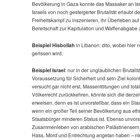
Bevölkerung in Gaza konnte das Massaker an Is
Israels von noch gesteigerter Brutalität erlaubt 
Freiheitskampf zu inszenieren, ihr Überleben auf 
Bereitschaft zur Kapitulation und Waffenabgabe 
Beispiel Hisbollah
in Libanon: dito, wobei hier
gerissen wird.
Beispiel Israel
: nur in der unglaublichen Brutalit
Voraussetzung für Sicherheit und sein Ziel kolon
versucht gar nicht erst, Massentötungen und tot
Völkerrecht zurückkehren, könnte sich die derze
erweisen, denn es ist unvorstellbar, dass ein Sta
wenn ein großer Teil seiner Bevölkerung aus eth
Staatsbürger minderen Status ist. Ebenso unvorste
Zusammenleben von arabischen Palästinensern 
Hass, Mord und Entrechtung angetan haben – nic