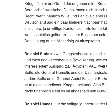
Krieg hätte er auf Grund der ungehemmten Brutal
Bereitschaft westlicher Demokratien nicht falsch e
Recht, wenn nämlich Wille und Fähigkeit jener H
Deutschland und ein paar kleinere Nachbarn ha
unsichere, ja unwillige Kantonisten. Ein territo
wahrscheinlich gelten, zumal der Boss eher sein
Demütigung durch Misserfolg zu akzeptieren.
Beispiel Sudan
: zwei Gangsterbosse, die sich de
und töten und vertreiben die Bevölkerung, wie e
interessiertem Ausland, z.B. Ägypten, VAE, weil
Seite, die General Hametis und der Dschandschaw
andere Seite unter General Abdel Fattah al-Bur
ist in diesem endlosen Krieg unbekannt. Also Brut
Nicht unähnlich sieht es im abgespaltenen Süd-S
Beispiel Hamas
: nur die völlige Ignorierung d