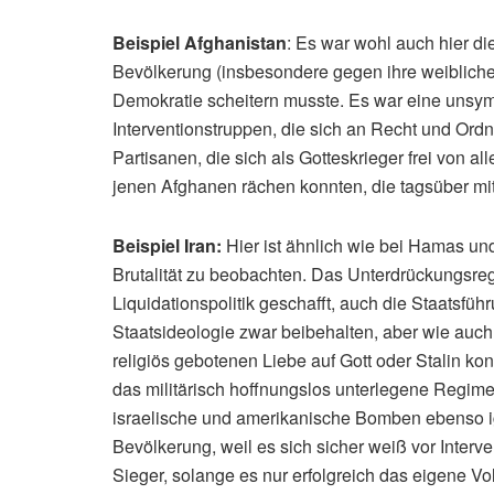
Beispiel Afghanistan
: Es war wohl auch hier di
Bevölkerung (insbesondere gegen ihre weibliche
Demokratie scheitern musste. Es war eine uns
Interventionstruppen, die sich an Recht und Ord
Partisanen, die sich als Gotteskrieger frei von 
jenen Afghanen rächen konnten, die tagsüber mi
Beispiel Iran:
Hier ist ähnlich wie bei Hamas un
Brutalität zu beobachten. Das Unterdrückungsre
Liquidationspolitik geschafft, auch die Staatsfü
Staatsideologie zwar beibehalten, aber wie auch
religiös gebotenen Liebe auf Gott oder Stalin ko
das militärisch hoffnungslos unterlegene Regim
israelische und amerikanische Bomben ebenso ig
Bevölkerung, weil es sich sicher weiß vor Interv
Sieger, solange es nur erfolgreich das eigene Vol