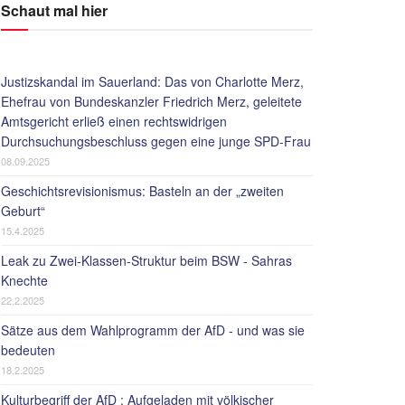
Schaut mal hier
Justizskandal im Sauerland: Das von Charlotte Merz,
Ehefrau von Bundeskanzler Friedrich Merz, geleitete
Amtsgericht erließ einen rechtswidrigen
Durchsuchungsbeschluss gegen eine junge SPD-Frau
08.09.2025
Geschichtsrevisionismus: Basteln an der „zweiten
Geburt“
15.4.2025
Leak zu Zwei-Klassen-Struktur beim BSW - Sahras
Knechte
22.2.2025
Sätze aus dem Wahlprogramm der AfD - und was sie
bedeuten
18.2.2025
Kulturbegriff der AfD : Aufgeladen mit völkischer