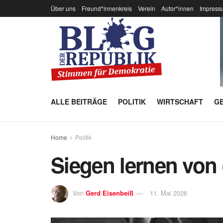
Über uns
Freund*innenkreis
Verein
Autor*innen
Impress
ALLE BEITRÄGE
POLITIK
WIRTSCHAFT
GE
Home
Politik
Siegen lernen von
Von
Gerd Eisenbeiß
11. Mai 2026