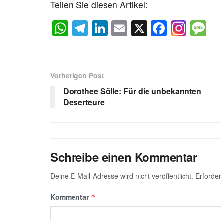
Teilen Sie diesen Artikel:
W
T
Li
E
X
F
M
h
el
n
m
a
e
at
e
k
ail
c
s
s
gr
e
e
a
Vorherigen Post
A
a
dI
b
g
Dorothee Sölle: Für die unbekannten
p
m
n
o
e
Deserteure
p
o
k
Schreibe einen Kommentar
Deine E-Mail-Adresse wird nicht veröffentlicht.
Erforder
Kommentar
*