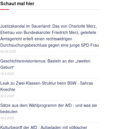
Schaut mal hier
Justizskandal im Sauerland: Das von Charlotte Merz,
Ehefrau von Bundeskanzler Friedrich Merz, geleitete
Amtsgericht erließ einen rechtswidrigen
Durchsuchungsbeschluss gegen eine junge SPD-Frau
08.09.2025
Geschichtsrevisionismus: Basteln an der „zweiten
Geburt“
15.4.2025
Leak zu Zwei-Klassen-Struktur beim BSW - Sahras
Knechte
22.2.2025
Sätze aus dem Wahlprogramm der AfD - und was sie
bedeuten
18.2.2025
Kulturbegriff der AfD : Aufgeladen mit völkischer