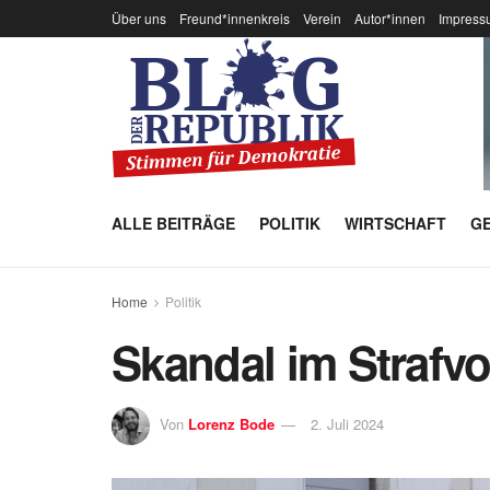
Über uns
Freund*innenkreis
Verein
Autor*innen
Impress
ALLE BEITRÄGE
POLITIK
WIRTSCHAFT
GE
Home
Politik
Skandal im Strafvo
Von
Lorenz Bode
2. Juli 2024