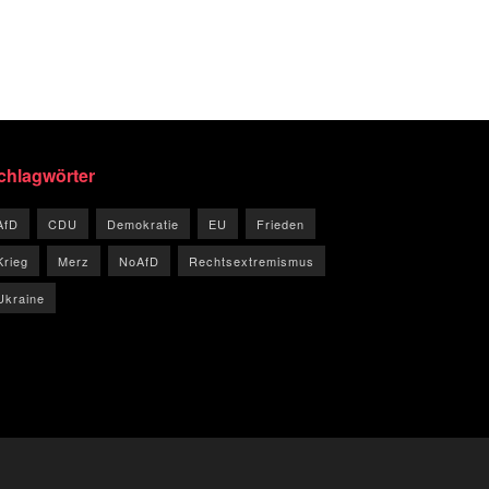
chlagwörter
AfD
CDU
Demokratie
EU
Frieden
Krieg
Merz
NoAfD
Rechtsextremismus
Ukraine