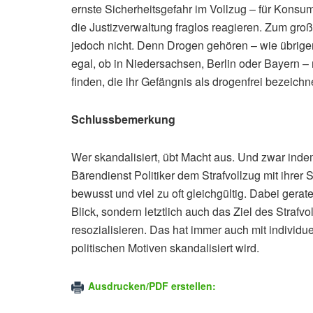
ernste Sicherheitsgefahr im Vollzug – für Konsu
die Justizverwaltung fraglos reagieren. Zum gro
jedoch nicht. Denn Drogen gehören – wie übrig
egal, ob in Niedersachsen, Berlin oder Bayern –
finden, die ihr Gefängnis als drogenfrei bezeichn
Schlussbemerkung
Wer skandalisiert, übt Macht aus. Und zwar inde
Bärendienst Politiker dem Strafvollzug mit ihrer S
bewusst und viel zu oft gleichgültig. Dabei gerat
Blick, sondern letztlich auch das Ziel des Stra
resozialisieren. Das hat immer auch mit individu
politischen Motiven skandalisiert wird.
Ausdrucken/PDF erstellen: