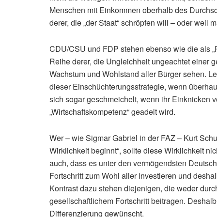
Menschen mit Einkommen oberhalb des Durchschn
derer, die „der Staat“ schröpfen will – oder weil
CDU/CSU und FDP stehen ebenso wie die als „Par
Reihe derer, die Ungleichheit ungeachtet einer g
Wachstum und Wohlstand aller Bürger sehen. Lei
dieser Einschüchterungsstrategie, wenn überhaup
sich sogar geschmeichelt, wenn ihr Einknicken v
„Wirtschaftskompetenz“ geadelt wird.
Wer – wie Sigmar Gabriel in der FAZ – Kurt Schum
Wirklichkeit beginnt“, sollte diese Wirklichkeit n
auch, dass es unter den vermögendsten Deutschen
Fortschritt zum Wohl aller investieren und deshal
Kontrast dazu stehen diejenigen, die weder durc
gesellschaftlichem Fortschritt beitragen. Deshal
Differenzierung gewünscht.