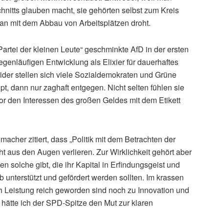
itts glauben macht, sie gehörten selbst zum Kreis
 man mit dem Abbau von Arbeitsplätzen droht.
tei der kleinen Leute“ geschminkte AfD in der ersten
egenläufigen Entwicklung als Elixier für dauerhaftes
der stellen sich viele Sozialdemokraten und Grüne
t, dann nur zaghaft entgegen. Nicht selten fühlen sie
or den Interessen des großen Geldes mit dem Etikett
acher zitiert, dass „Politik mit dem Betrachten der
icht aus den Augen verlieren. Zur Wirklichkeit gehört aber
 solche gibt, die ihr Kapital in Erfindungsgeist und
b unterstützt und gefördert werden sollten. Im krassen
h Leistung reich geworden sind noch zu Innovation und
b hätte ich der SPD-Spitze den Mut zur klaren