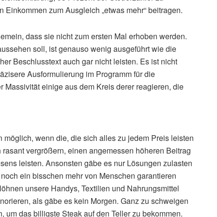
ten Einkommen zum Ausgleich „etwas mehr“ beitragen.
gemein, dass sie nicht zum ersten Mal erhoben werden.
 aussehen soll, ist genauso wenig ausgeführt wie die
r Beschlusstext auch gar nicht leisten. Es ist nicht
präzisere Ausformulierung im Programm für die
 Massivität einige aus dem Kreis derer reagieren, die
 möglich, wenn die, die sich alles zu jedem Preis leisten
h rasant vergrößern, einen angemessen höheren Beitrag
sens leisten. Ansonsten gäbe es nur Lösungen zulasten
d noch ein bisschen mehr von Menschen garantieren
rlöhnen unsere Handys, Textilien und Nahrungsmittel
norieren, als gäbe es kein Morgen. Ganz zu schweigen
en, um das billigste Steak auf den Teller zu bekommen.