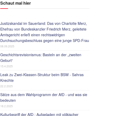
Schaut mal hier
Justizskandal im Sauerland: Das von Charlotte Merz,
Ehefrau von Bundeskanzler Friedrich Merz, geleitete
Amtsgericht erließ einen rechtswidrigen
Durchsuchungsbeschluss gegen eine junge SPD-Frau
08.09.2025
Geschichtsrevisionismus: Basteln an der „zweiten
Geburt“
15.4.2025
Leak zu Zwei-Klassen-Struktur beim BSW - Sahras
Knechte
22.2.2025
Sätze aus dem Wahlprogramm der AfD - und was sie
bedeuten
18.2.2025
Kulturbegriff der AfD : Aufgeladen mit völkischer