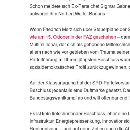
Schon meldete sich Ex-Parteichef Sigmar Gabriel
antwortet ihm Norbert Walter-Borjans
Wenn Friedrich Merz sich über Steuerpläne der 
wie am 15. Oktober in der FAZ geschehen
– dann
Multimillionär, der sich als gehobene Mittelschic
allem nach wie vor getrieben vom Trauma seiner
Parteiführung mit ihrem jüngsten Beschluss womö
sozialdemokratisches Profil zurückzugewinnen, 
Auf der Klausurtagung hat der SPD-Parteivorst
Beschluss jedenfalls eine Duftmarke gesetzt. Da
Bundestagswahlkampf ab und will offenbar endli
Es ist kein tiefschürfender Beschluss, eher eine 
Infrastruktur, Energiepreissenkung, Innovationsfö
Rentenniveau – und auf neun Zeilen auch die Abs