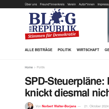
Über uns
Freund*innenkreis
Verein
Autor*innen
Impress
ALLE BEITRÄGE
POLITIK
WIRTSCHAFT
GE
Home
Politik
SPD-Steuerpläne: 
knickt diesmal nich
Von
Norbert Walter-Borjans
21. Oktober 2024