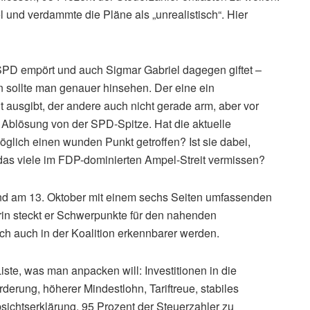
 und verdammte die Pläne als „unrealistisch“. Hier
SPD empört und auch Sigmar Gabriel dagegen giftet –
 sollte man genauer hinsehen. Der eine ein
ht ausgibt, der andere auch nicht gerade arm, aber vor
 Ablösung von der SPD-Spitze. Hat die aktuelle
glich einen wunden Punkt getroffen? Ist sie dabei,
das viele im FDP-dominierten Ampel-Streit vermissen?
and am 13. Oktober mit einem sechs Seiten umfassenden
rin steckt er Schwerpunkte für den nahenden
ch auch in der Koalition erkennbarer werden.
Liste, was man anpacken will: Investitionen in die
rderung, höherer Mindestlohn, Tariftreue, stabiles
ichtserklärung, 95 Prozent der Steuerzahler zu