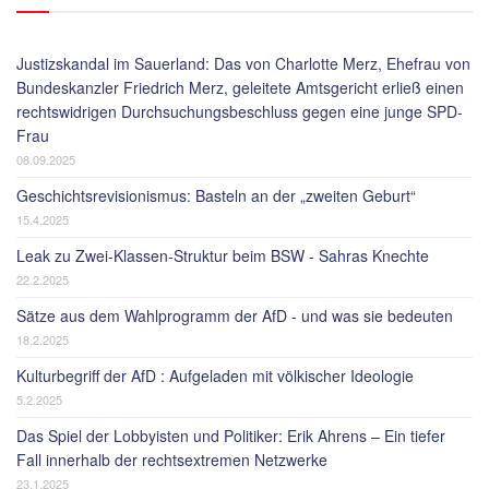
Justizskandal im Sauerland: Das von Charlotte Merz, Ehefrau von
Bundeskanzler Friedrich Merz, geleitete Amtsgericht erließ einen
rechtswidrigen Durchsuchungsbeschluss gegen eine junge SPD-
Frau
08.09.2025
Geschichtsrevisionismus: Basteln an der „zweiten Geburt“
15.4.2025
Leak zu Zwei-Klassen-Struktur beim BSW - Sahras Knechte
22.2.2025
Sätze aus dem Wahlprogramm der AfD - und was sie bedeuten
18.2.2025
Kulturbegriff der AfD : Aufgeladen mit völkischer Ideologie
5.2.2025
Das Spiel der Lobbyisten und Politiker: Erik Ahrens – Ein tiefer
Fall innerhalb der rechtsextremen Netzwerke
23.1.2025