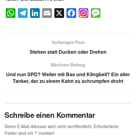
W
T
Li
E
X
F
M
h
el
n
m
a
e
at
e
k
ail
c
ss
s
gr
e
e
a
Vorherigen Post
A
a
dI
b
g
Stehen statt Ducken oder Drehen
p
m
n
o
e
Nächster Beitrag
p
o
Und nun SPD? Weiter mit Bas und Klingbeil? Ein alter
k
Tanker, der zu einem Kahn zu schrumpfen droht
Schreibe einen Kommentar
Deine E-Mail-Adresse wird nicht veröffentlicht.
Erforderliche
Felder sind mit
markiert
*