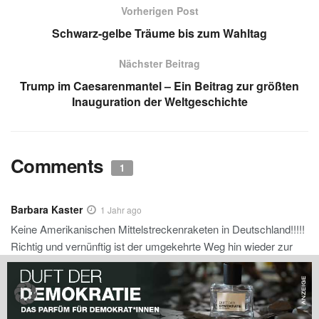
s
gr
e
e
a
Vorherigen Post
A
a
dI
b
g
Schwarz-gelbe Träume bis zum Wahltag
p
m
n
o
e
Nächster Beitrag
p
o
Trump im Caesarenmantel – Ein Beitrag zur größten
k
Inauguration der Weltgeschichte
Comments
1
Barbara Kaster
1 Jahr ago
Keine Amerikanischen Mittelstreckenraketen in Deutschland!!!!!
Richtig und vernünftig ist der umgekehrte Weg hin wieder zur
ABRÜSTUNG!!!! Dafür müssen die Menschen wieder auf die
Straßen!!!!
Antworten