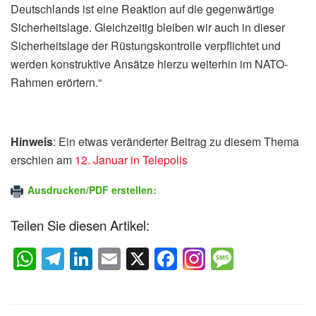
Deutschlands ist eine Reaktion auf die gegenwärtige
Sicherheitslage. Gleichzeitig bleiben wir auch in dieser
Sicherheitslage der Rüstungskontrolle verpflichtet und
werden konstruktive Ansätze hierzu weiterhin im NATO-
Rahmen erörtern.“
Hinweis
: Ein etwas veränderter Beitrag zu diesem Thema
erschien am
12. Januar in Telepolis
Ausdrucken/PDF erstellen:
Teilen Sie diesen Artikel:
W
T
Li
E
X
F
M
h
el
n
m
a
e
at
e
k
ail
c
ss