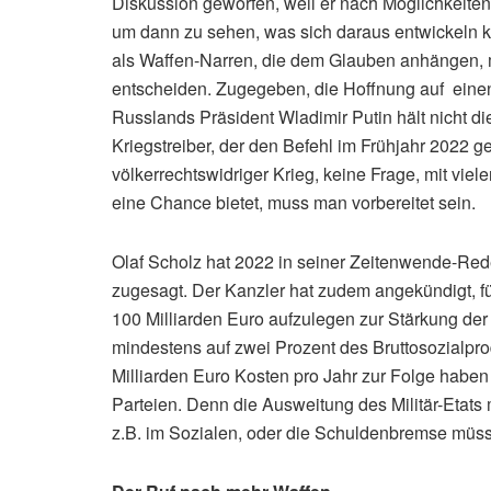
Diskussion geworfen, weil er nach Möglichkeite
um dann zu sehen, was sich daraus entwickeln kö
als Waffen-Narren, die dem Glauben anhängen, m
entscheiden. Zugegeben, die Hoffnung auf einen W
Russlands Präsident Wladimir Putin hält nicht di
Kriegstreiber, der den Befehl im Frühjahr 2022 g
völkerrechtswidriger Krieg, keine Frage, mit vi
eine Chance bietet, muss man vorbereitet sein.
Olaf Scholz hat 2022 in seiner Zeitenwende-Re
zugesagt. Der Kanzler hat zudem angekündigt, f
100 Milliarden Euro aufzulegen zur Stärkung der
mindestens auf zwei Prozent des Bruttosozialpr
Milliarden Euro Kosten pro Jahr zur Folge haben
Parteien. Denn die Ausweitung des Militär-Etat
z.B. im Sozialen, oder die Schuldenbremse müs