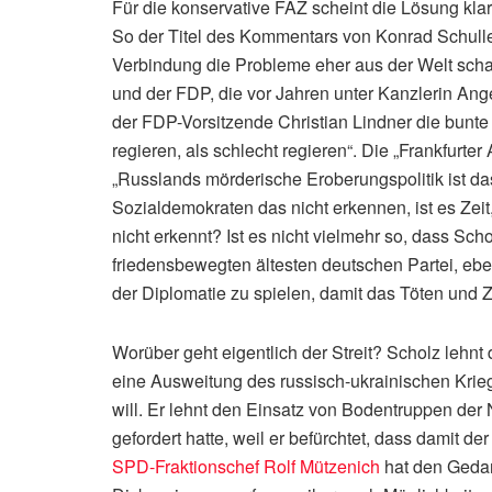
Für die konservative FAZ scheint die Lösung klar 
So der Titel des Kommentars von Konrad Schulle
Verbindung die Probleme eher aus der Welt scha
und der FDP, die vor Jahren unter Kanzlerin Ange
der FDP-Vorsitzende Christian Lindner die bunte
regieren, als schlecht regieren“. Die „Frankfurte
„Russlands mörderische Eroberungspolitik ist d
Sozialdemokraten das nicht erkennen, ist es Zeit
nicht erkennt? Ist es nicht vielmehr so, dass Sc
friedensbewegten ältesten deutschen Partei, eb
der Diplomatie zu spielen, damit das Töten und 
Worüber geht eigentlich der Streit? Scholz lehnt
eine Ausweitung des russisch-ukrainischen Krieg
will. Er lehnt den Einsatz von Bodentruppen der
gefordert hatte, weil er befürchtet, dass damit d
SPD-Fraktionschef Rolf Mützenich
hat den Gedan