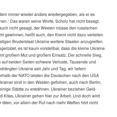
itdem immer wieder anders wiedergegeben, als er es
nen.“ Das waren seine Worte, Scholz hat nicht besagt,
at auch nicht gesagt, der Westen müsse den russischen
ht gewinnen, heißt auch, den Kreml nicht dazu verleiten
tigen Bruderstaat Ukraine weitere Staaten anzugreifen.
erüstet, es ist kaum vorstellbar, dass die kleine Ukraine
mit großem Mut und großem Einsatz. Der schnelle Sieg,
 es auf beiden Seiten schwere Verluste, Tausende und
drängten Ukraine seit Jahr und Tag, wir liefern
nnerhalb der NATO leisten die Deutschen nach den USA
Ukrainer sind in den Westen geflohen, auch nach Berlin,
nige Städte zu erwähnen. Ukrainer beziehen Geld-
 Kitas, Ukrainer gehen hier zur Arbeit. Und doch wird
ir täten, vor allem der Ruf nach mehr Waffen hört nicht