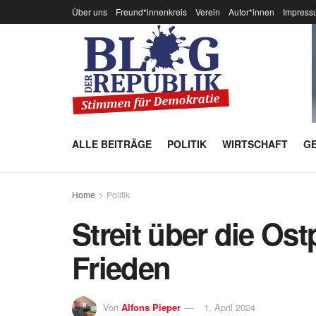
Über uns
Freund*innenkreis
Verein
Autor*innen
Impress
ALLE BEITRÄGE
POLITIK
WIRTSCHAFT
GE
Home
Politik
Streit über die Ost
Frieden
Von
Alfons Pieper
1. April 2024