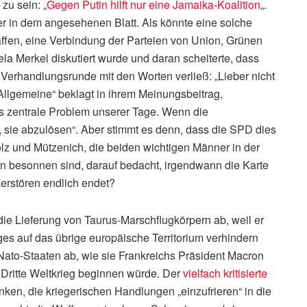
zu sein: „
Gegen Putin hilft nur eine Jamaika-Koalition
„.
r in dem angesehenen Blatt. Als könnte eine solche
ffen, eine Verbindung der Parteien von Union, Grünen
la Merkel diskutiert wurde und daran scheiterte, dass
 Verhandlungsrunde mit den Worten verließ: „Lieber nicht
r Allgemeine“ beklagt in ihrem Meinungsbeitrag,
as zentrale Problem unserer Tage. Wenn die
, sie abzulösen“. Aber stimmt es denn, dass die SPD dies
holz und Mützenich, die beiden wichtigen Männer in der
en besonnen sind, darauf bedacht, irgendwann die Karte
Zerstören endlich endet?
 die Lieferung von Taurus-Marschflugkörpern ab, weil er
es auf das übrige europäische Territorium verhindern
 Nato-Staaten ab, wie sie Frankreichs Präsident Macron
er Dritte Weltkrieg beginnen würde. Der
vielfach kritisierte
ken, die kriegerischen Handlungen „einzufrieren“ in die