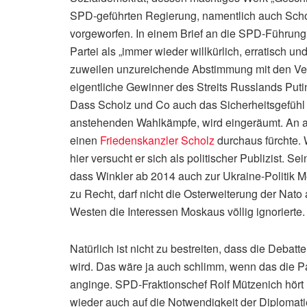
SPD-geführten Regierung, namentlich auch Schol
vorgeworfen. In einem Brief an die SPD-Führung
Partei als „immer wieder willkürlich, erratisch und 
zuweilen unzureichende Abstimmung mit den Verbü
eigentliche Gewinner des Streits Russlands Putin
Dass Scholz und Co auch das Sicherheitsgefühl 
anstehenden Wahlkämpfe, wird eingeräumt. An an
einen
Friedenskanzler Scholz
durchaus fürchte. 
hier versucht er sich als politischer Publizist. S
dass Winkler ab 2014 auch zur Ukraine-Politik Mer
zu Recht, darf nicht die Osterweiterung der Nato 
Westen die Interessen Moskaus völlig ignorierte.
Natürlich ist nicht zu bestreiten, dass die Debat
wird. Das wäre ja auch schlimm, wenn das die Pa
anginge. SPD-Fraktionschef Rolf Mützenich hört 
wieder auch auf die Notwendigkeit der Diplomati