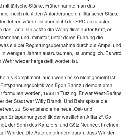
d militärische Stärke. Früher nannte man das
er noch nicht den Anforderungen militärischer Stärke
hten lehren würde, ist aber nicht der SPD anzulasten.
 das Land, sie setzte die Wehrpflicht außer Kraft, es
rinnen und -minister, unter deren Führung die
was sie bei Regierungsübernahme durch die Ampel und
t, in wenigen Jahren auszuräumen, ist unmöglich. Es wird
r Wehr wieder hergestellt worden ist.
he als Kompliment, auch wenn es so nicht gemeint ist.
ie Entspannungspolitik von Egon Bahr zu demontieren.
formuliert worden, 1963 in Tutzing. Er war West-Berlins
 der Stadt war Willy Brandt. Und Bahr spitzte die
t war, zu. So entstand eine neue „Ost- und
igen Entspannungspolitik der westlichen Allianz“. So
ndt, der Sohn des Kanzlers, und Götz Neuneck in einem
uf Winkler. Die Autoren erinnern daran, dass Winkler