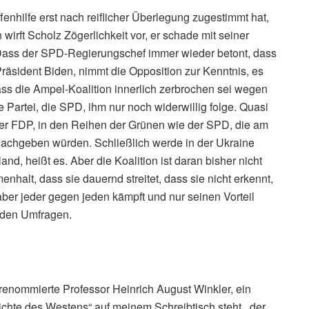
nhilfe erst nach reiflicher Überlegung zugestimmt hat,
irft Scholz Zögerlichkeit vor, er schade mit seiner
Dass der SPD-Regierungschef immer wieder betont, dass
räsident Biden, nimmt die Opposition zur Kenntnis, es
ass die Ampel-Koalition innerlich zerbrochen sei wegen
e Partei, die SPD, ihm nur noch widerwillig folge. Quasi
 der FDP, in den Reihen der Grünen wie der SPD, die am
nachgeben würden. Schließlich werde in der Ukraine
nd, heißt es. Aber die Koalition ist daran bisher nicht
nhalt, dass sie dauernd streitet, dass sie nicht erkennt,
er jeder gegen jeden kämpft und nur seinen Vorteil
n den Umfragen.
 renommierte Professor Heinrich August Winkler, ein
chte des Westens“ auf meinem Schreibtisch steht, der