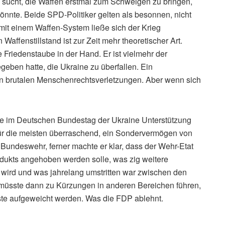
n sucht, die Waffen erstmal zum Schweigen zu bringen,
nnte. Beide SPD-Politiker gelten als besonnen, nicht
it einem Waffen-System ließe sich der Krieg
affenstillstand ist zur Zeit mehr theoretischer Art.
e Friedenstaube in der Hand. Er ist vielmehr der
egeben hatte, die Ukraine zu überfallen. Ein
elen brutalen Menschenrechtsverletzungen. Aber wenn sich
de im Deutschen Bundestag der Ukraine Unterstützung
ür die meisten überraschend, ein Sondervermögen von
 Bundeswehr, ferner machte er klar, dass der Wehr-Etat
odukts angehoben werden solle, was zig weitere
 wird und was jahrelang umstritten war zwischen den
s müsste dann zu Kürzungen in anderen Bereichen führen,
ste aufgeweicht werden. Was die FDP ablehnt.