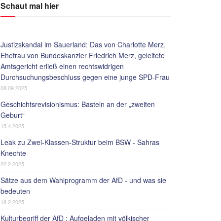
Schaut mal hier
Justizskandal im Sauerland: Das von Charlotte Merz,
Ehefrau von Bundeskanzler Friedrich Merz, geleitete
Amtsgericht erließ einen rechtswidrigen
Durchsuchungsbeschluss gegen eine junge SPD-Frau
08.09.2025
Geschichtsrevisionismus: Basteln an der „zweiten
Geburt“
15.4.2025
Leak zu Zwei-Klassen-Struktur beim BSW - Sahras
Knechte
22.2.2025
Sätze aus dem Wahlprogramm der AfD - und was sie
bedeuten
18.2.2025
Kulturbegriff der AfD : Aufgeladen mit völkischer