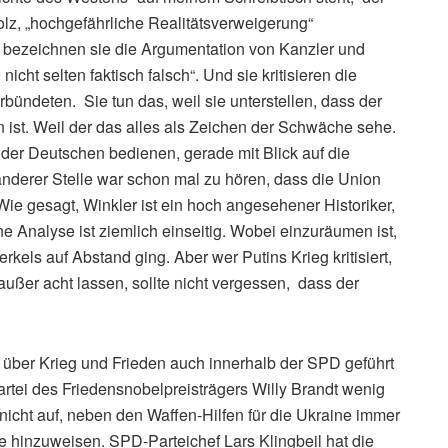
z, „hochgefährliche Realitätsverweigerung“
 bezeichnen sie die Argumentation von Kanzler und
nicht selten faktisch falsch“. Und sie kritisieren die
ndeten. Sie tun das, weil sie unterstellen, dass der
 ist. Weil der das alles als Zeichen der Schwäche sehe.
der Deutschen bedienen, gerade mit Blick auf die
derer Stelle war schon mal zu hören, dass die Union
Wie gesagt, Winkler ist ein hoch angesehener Historiker,
eine Analyse ist ziemlich einseitig. Wobei einzuräumen ist,
kels auf Abstand ging. Aber wer Putins Krieg kritisiert,
außer acht lassen, sollte nicht vergessen, dass der
te über Krieg und Frieden auch innerhalb der SPD geführt
rtei des Friedensnobelpreisträgers Willy Brandt wenig
nicht auf, neben den Waffen-Hilfen für die Ukraine immer
e hinzuweisen. SPD-Parteichef Lars Klingbeil hat die