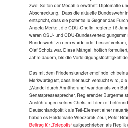
zwei Seiten der Medaille erwähnt: Diplomatie un
Abschreckung. Dass die aktuelle Bundeswehr imm
entspricht, dass sie potentielle Gegner das Fürc
Angela Merkel, die CDU-Chefin, regierte 16 Jahre
waren CSU- und CDU-Bundesverteidigungsministe
Bundeswehr zu dem wurde oder besser verkam, 
Olaf Scholz war. Diese Mängel, höflich formulier
Jahre dauern, bis die Verteidigungstüchtigkeit de
Das mit dem Friedenskanzler empfinde ich beina
Merkwürdig ist, dass hier auch versucht wird, d
„Wandel durch Annäherung“ war damals von Bahr 
Senatspressesprecher, Regierender Bürgermeister
Ausführungen seines Chefs, mit dem er befreunde
Deutschlandpolitik als Teil-Element einer neuart
haben es Heidemarie Wieczorek-Zeul, Peter Bra
Beitrag für „Telepolis“
aufgeschrieben als Replik a