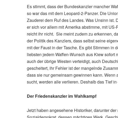
Es stimmt, dass der Bundeskanzler mancher Waffe
so war das mit dem Leopard-2-Panzer. Die Union w
Zauderei dem Ruf des Landes. Was Unsinn ist. 
er sich vor allem mit Amerika abstimme, mit US-P
reicht ihr nicht. Sie meint zudem zu erkennen, d
der Politik des Kanzlers, dass selbst seine eigen
mit der Faust in der Tasche. Es gibt Stimmen in
liebsten jedem Waffen-Wunsch aus Kiew sofort 
auch der übrige Westen verteidigt, auch Deutschla
gescheitert, ihr Fehler ist der mangelnde Zusamme
dass sie nur gemeinsam gewinnen kann. Wenn ab
sucht, werden alle verlieren. Deshalb das Tief i
Der Friedenskanzler im Wahlkampf
Jetzt haben angesehene Historiker, darunter der
Sozialdemokrat, dessen mächtiges Werk „Geschi