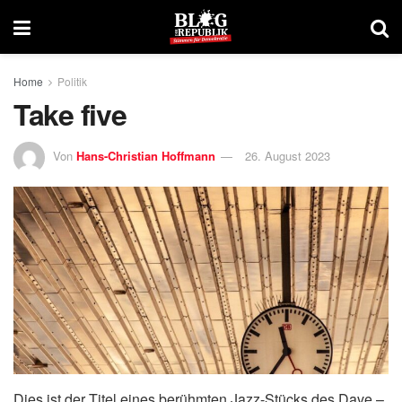
Home
Politik
Take five
Von
Hans-Christian Hoffmann
26. August 2023
Dies ist der Titel eines berühmten Jazz-Stücks des Dave –