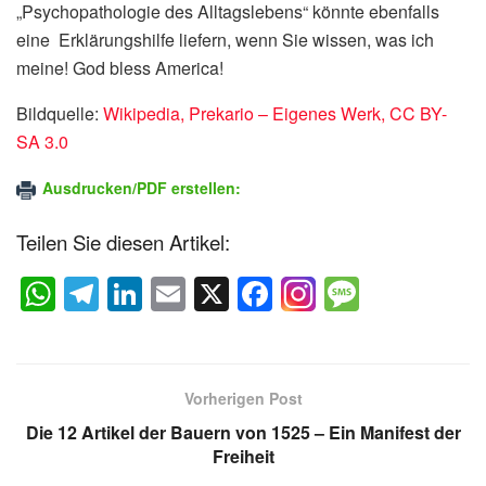
„Psychopathologie des Alltagslebens“ könnte ebenfalls
eine Erklärungshilfe liefern, wenn Sie wissen, was ich
meine! God bless America!
Bildquelle:
Wikipedia, Prekario – Eigenes Werk, CC BY-
SA 3.0
Ausdrucken/PDF erstellen:
Teilen Sie diesen Artikel:
W
T
Li
E
X
F
M
h
el
n
m
a
e
at
e
k
ail
c
ss
s
gr
e
e
a
Vorherigen Post
A
a
dI
b
g
Die 12 Artikel der Bauern von 1525 – Ein Manifest der
p
m
n
o
e
Freiheit