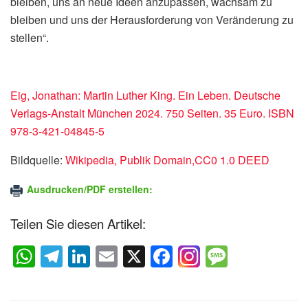
bleiben, uns an neue Ideen anzupassen, wachsam zu
bleiben und uns der Herausforderung von Veränderung zu
stellen“.
Eig, Jonathan: Martin Luther King. Ein Leben. Deutsche
Verlags-Anstalt München 2024. 750 Seiten. 35 Euro. ISBN
978-3-421-04845-5
Bildquelle:
Wikipedia, Publik Domain,CC0 1.0 DEED
Ausdrucken/PDF erstellen:
Teilen Sie diesen Artikel:
W
T
Li
E
X
F
M
h
el
n
m
a
e
at
e
k
ail
c
ss