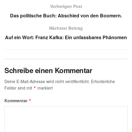
s
gr
e
e
a
Vorherigen Post
A
a
dI
b
g
Das politische Buch: Abschied von den Boomern.
p
m
n
o
e
Nächster Beitrag
p
o
Auf ein Wort: Franz Kafka: Ein unfassbares Phänomen
k
Schreibe einen Kommentar
Deine E-Mail-Adresse wird nicht veröffentlicht.
Erforderliche
Felder sind mit
markiert
*
Kommentar
*