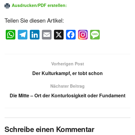
Ausdrucken/PDF erstellen:
Teilen Sie diesen Artikel:
W
T
Li
E
X
F
M
h
el
n
m
a
e
at
e
k
ail
c
ss
s
gr
e
e
a
Vorherigen Post
A
a
dI
b
g
Der Kulturkampf, er tobt schon
p
m
n
o
e
Nächster Beitrag
p
o
Die Mitte – Ort der Konturlosigkeit oder Fundament
k
Schreibe einen Kommentar