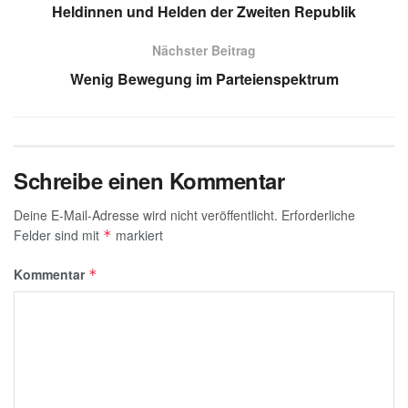
A
a
dI
b
g
Heldinnen und Helden der Zweiten Republik
p
m
n
o
e
Nächster Beitrag
p
o
Wenig Bewegung im Parteienspektrum
k
Schreibe einen Kommentar
Deine E-Mail-Adresse wird nicht veröffentlicht.
Erforderliche
Felder sind mit
markiert
*
Kommentar
*