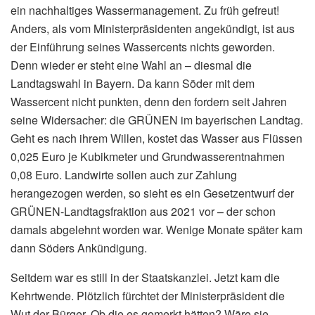
ein nachhaltiges Wassermanagement. Zu früh gefreut!
Anders, als vom Ministerpräsidenten angekündigt, ist aus
der Einführung seines Wassercents nichts geworden.
Denn wieder er steht eine Wahl an – diesmal die
Landtagswahl in Bayern. Da kann Söder mit dem
Wassercent nicht punkten, denn den fordern seit Jahren
seine Widersacher: die GRÜNEN im bayerischen Landtag.
Geht es nach ihrem Willen, kostet das Wasser aus Flüssen
0,025 Euro je Kubikmeter und Grundwasserentnahmen
0,08 Euro. Landwirte sollen auch zur Zahlung
herangezogen werden, so sieht es ein Gesetzentwurf der
GRÜNEN-Landtagsfraktion aus 2021 vor – der schon
damals abgelehnt worden war. Wenige Monate später kam
dann Söders Ankündigung.
Seitdem war es still in der Staatskanzlei. Jetzt kam die
Kehrtwende. Plötzlich fürchtet der Ministerpräsident die
Wut der Bürger. Ob die es gemerkt hätten? Wäre sie