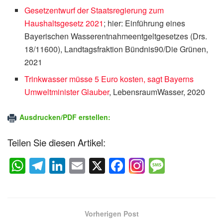
Gesetzentwurf der Staatsregierung zum
Haushaltsgesetz 2021
; hier: Einführung eines
Bayerischen Wasserentnahmeentgeltgesetzes (Drs.
18/11600), Landtagsfraktion Bündnis90/Die Grünen,
2021
Trinkwasser müsse 5 Euro kosten, sagt Bayerns
Umweltminister Glauber
, LebensraumWasser, 2020
Ausdrucken/PDF erstellen:
Teilen Sie diesen Artikel:
W
T
Li
E
X
F
M
h
el
n
m
a
e
at
e
k
ail
c
ss
s
gr
e
e
a
Vorherigen Post