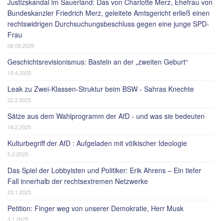
Justizskandal im Sauerland: Das von Charlotte Merz, Ehefrau von
Bundeskanzler Friedrich Merz, geleitete Amtsgericht erließ einen
rechtswidrigen Durchsuchungsbeschluss gegen eine junge SPD-
Frau
08.09.2025
Geschichtsrevisionismus: Basteln an der „zweiten Geburt“
15.4.2025
Leak zu Zwei-Klassen-Struktur beim BSW - Sahras Knechte
22.2.2025
Sätze aus dem Wahlprogramm der AfD - und was sie bedeuten
18.2.2025
Kulturbegriff der AfD : Aufgeladen mit völkischer Ideologie
5.2.2025
Das Spiel der Lobbyisten und Politiker: Erik Ahrens – Ein tiefer
Fall innerhalb der rechtsextremen Netzwerke
23.1.2025
Petition: Finger weg von unserer Demokratie, Herr Musk
3.1.2025