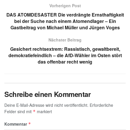
s
gr
e
e
a
Vorherigen Post
A
a
dI
b
g
DAS ATOMDESASTER Die verdrängte Ernsthaftigkeit
p
m
n
o
e
bei der Suche nach einem Atomendlager – Ein
Gastbeitrag von Michael Müller und Jürgen Voges
p
o
k
Nächster Beitrag
Gesichert rechtsextrem: Rassistisch, gewaltbereit,
demokratiefeindlich – die AfD-Wähler im Osten stört
das offenbar recht wenig
Schreibe einen Kommentar
Deine E-Mail-Adresse wird nicht veröffentlicht.
Erforderliche
Felder sind mit
markiert
*
Kommentar
*