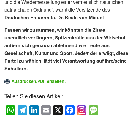
und die Wiederherstellung einer vermeintlich natürlichen,
patriarchalen Ordnung“, warnt die Vorsitzende des
Deutschen Frauenrats, Dr. Beate von Miquel
Fassen wir zusammen, wir könnten die Zitate
unendlich verlängern, Spitzenkräfte aus der Wirtschaft
äußern sich genauso ablehnend wie Leute aus
Gesellschaft, Kultur und Sport. Jede/r der erwägt, diese
Partei zu wählen, lädt viel Verantwortung auf ihre/seine
Schultern.
Ausdrucken/PDF erstellen:
Teilen Sie diesen Artikel:
W
T
Li
E
X
F
M
h
el
n
m
a
e
at
e
k
ail
c
ss