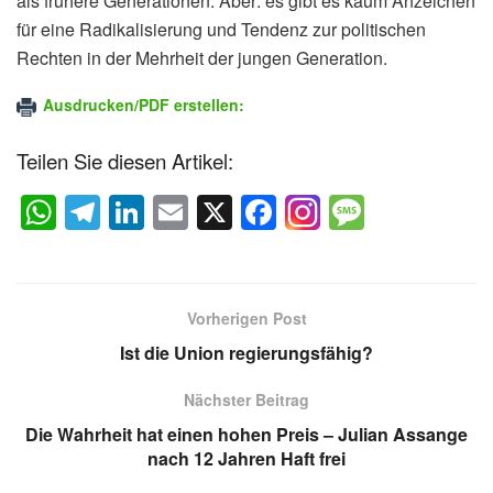
als frühere Generationen. Aber: es gibt es kaum Anzeichen
für eine Radikalisierung und Tendenz zur politischen
Rechten in der Mehrheit der jungen Generation.
Ausdrucken/PDF erstellen:
Teilen Sie diesen Artikel:
W
T
Li
E
X
F
M
h
el
n
m
a
e
at
e
k
ail
c
ss
s
gr
e
e
a
Vorherigen Post
A
a
dI
b
g
Ist die Union regierungsfähig?
p
m
n
o
e
Nächster Beitrag
p
o
Die Wahrheit hat einen hohen Preis – Julian Assange
k
nach 12 Jahren Haft frei