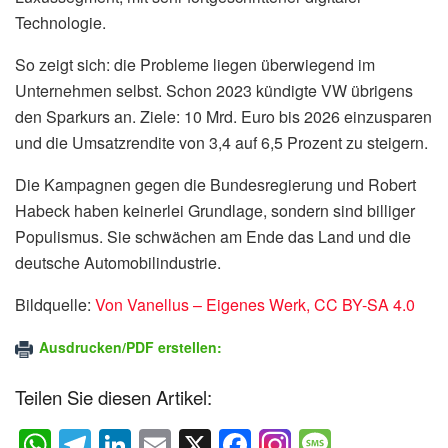
Technologie.
So zeigt sich: die Probleme liegen überwiegend im
Unternehmen selbst. Schon 2023 kündigte VW übrigens
den Sparkurs an. Ziele: 10 Mrd. Euro bis 2026 einzusparen
und die Umsatzrendite von 3,4 auf 6,5 Prozent zu steigern.
Die Kampagnen gegen die Bundesregierung und Robert
Habeck haben keinerlei Grundlage, sondern sind billiger
Populismus. Sie schwächen am Ende das Land und die
deutsche Automobilindustrie.
Bildquelle:
Von Vanellus – Eigenes Werk, CC BY-SA 4.0
Ausdrucken/PDF erstellen:
Teilen Sie diesen Artikel:
W
T
Li
E
X
F
M