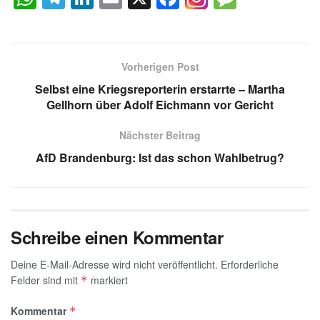
h
el
n
m
a
e
at
e
k
ail
c
ss
s
gr
e
e
a
Vorherigen Post
A
a
dI
b
g
Selbst eine Kriegsreporterin erstarrte – Martha
p
m
n
o
e
Gellhorn über Adolf Eichmann vor Gericht
p
o
Nächster Beitrag
k
AfD Brandenburg: Ist das schon Wahlbetrug?
Schreibe einen Kommentar
Deine E-Mail-Adresse wird nicht veröffentlicht.
Erforderliche
Felder sind mit
markiert
*
Kommentar
*