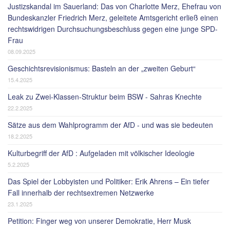
Justizskandal im Sauerland: Das von Charlotte Merz, Ehefrau von
Bundeskanzler Friedrich Merz, geleitete Amtsgericht erließ einen
rechtswidrigen Durchsuchungsbeschluss gegen eine junge SPD-
Frau
08.09.2025
Geschichtsrevisionismus: Basteln an der „zweiten Geburt“
15.4.2025
Leak zu Zwei-Klassen-Struktur beim BSW - Sahras Knechte
22.2.2025
Sätze aus dem Wahlprogramm der AfD - und was sie bedeuten
18.2.2025
Kulturbegriff der AfD : Aufgeladen mit völkischer Ideologie
5.2.2025
Das Spiel der Lobbyisten und Politiker: Erik Ahrens – Ein tiefer
Fall innerhalb der rechtsextremen Netzwerke
23.1.2025
Petition: Finger weg von unserer Demokratie, Herr Musk