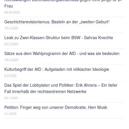
Frau
08.09.2025
Geschichtsrevisionismus: Basteln an der „zweiten Geburt“
15.4.2025
Leak zu Zwei-Klassen-Struktur beim BSW - Sahras Knechte
22.2.2025
Sätze aus dem Wahlprogramm der AfD - und was sie bedeuten
18.2.2025
Kulturbegriff der AfD : Aufgeladen mit völkischer Ideologie
5.2.2025
Das Spiel der Lobbyisten und Politiker: Erik Ahrens – Ein tiefer
Fall innerhalb der rechtsextremen Netzwerke
23.1.2025
Petition: Finger weg von unserer Demokratie, Herr Musk
3.1.2025