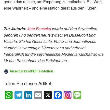
genau das reichte, um Empörung zu entfachen. Ein Wort,
eine Wahrheit – und eine Nation gerät aus den Fugen.
Zur Autorin:
Irine Fonseka
wurde auf den Seychellen
geboren und pendelt heute zwischen Düsseldorf und
Victoria. Sie hat Geschichte, Politik und Journalismus
studiert, ist vereidigte Übersetzerin und arbeitet
freiberuflich für die seychellische Medienlandschaft sowie
für das Pressehaus des Präsidenten.
Ausdrucken/PDF erstellen:
Teilen Sie diesen Artikel:
W
T
Li
E
X
F
M
h
el
n
m
a
e