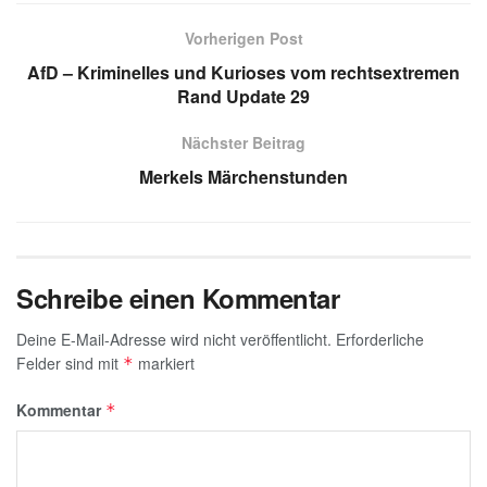
at
e
k
ail
c
ss
s
gr
e
e
a
Vorherigen Post
A
a
dI
b
g
AfD – Kriminelles und Kurioses vom rechtsextremen
p
m
n
o
e
Rand Update 29
p
o
Nächster Beitrag
k
Merkels Märchenstunden
Schreibe einen Kommentar
Deine E-Mail-Adresse wird nicht veröffentlicht.
Erforderliche
Felder sind mit
markiert
*
Kommentar
*