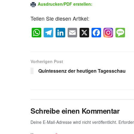
Ausdrucken/PDF erstellen:
Teilen Sie diesen Artikel:
W
T
Li
E
X
F
M
h
el
n
m
a
e
at
e
k
ail
c
s
s
gr
e
e
a
Vorherigen Post
A
a
dI
b
g
Quintessenz der heutigen Tagesschau
p
m
n
o
e
p
o
k
Schreibe einen Kommentar
Deine E-Mail-Adresse wird nicht veröffentlicht.
Erforder