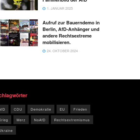
1. JANUAR 2025
Aufruf zur Bauerndemo in
Berlin, AfD-Anhänger und
andere Rechtsextreme
mobilisieren.
24. OKTOBER 2024
chlagwörter
AfD
CDU
Demokratie
EU
Frieden
Krieg
Merz
NoAfD
Rechtsextremismus
Ukraine