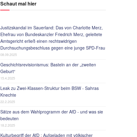
Schaut mal hier
Justizskandal im Sauerland: Das von Charlotte Merz,
Ehefrau von Bundeskanzler Friedrich Merz, geleitete
Amtsgericht erließ einen rechtswidrigen
Durchsuchungsbeschluss gegen eine junge SPD-Frau
08.09.2025
Geschichtsrevisionismus: Basteln an der „zweiten
Geburt“
15.4.2025
Leak zu Zwei-Klassen-Struktur beim BSW - Sahras
Knechte
22.2.2025
Sätze aus dem Wahlprogramm der AfD - und was sie
bedeuten
18.2.2025
Kulturbegriff der AfD : Aufgeladen mit völkischer