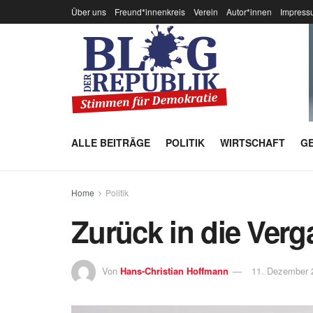
Über uns
Freund*innenkreis
Verein
Autor*innen
Impress
ALLE BEITRÄGE
POLITIK
WIRTSCHAFT
GE
Home
Politik
Zurück in die Ver
Von
Hans-Christian Hoffmann
11. Dezember 